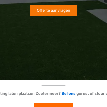
Offerte aanvragen
tting laten plaatsen Zoetermeer?
Bel ons
gerust of stuur