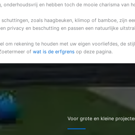
ig, onderhoudsvrij en hebben toch de mooie charisma van h
he schuttingen, zoals haagbeuken, klimop of bamboe, zijn ee
en privacy en beschutting en passen een natuurlijke uitstra
el om rekening te houden met uw eigen voorliefdes, de stijl
 Zoetermeer of
wat is de erfgrens
op deze pagina.
Voor grote en kleine projecte