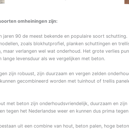
oorten omheiningen zijn:
in jaren 90 de meest bekende en populaire soort schutting.
odellen, zoals blokhutprofiel, planken schuttingen en trel
n, maar verlangen wel wat onderhoud. Het grote verlies punt
n lange levensduur als we vergelijken met beton.
en zijn robuust, zijn duurzaam en vergen zelden onderhoud. 
kunnen gecombineerd worden met tuinhout of trellis panele
ut met beton zijn onderhoudsvriendelijk, duurzaam en zijn b
n tegen het Nederlandse weer en kunnen dus prima tegen n
estaan uit een combine van hout, beton palen, hoge betonpl