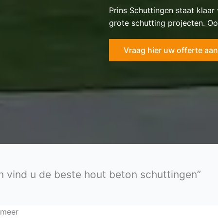
Prins Schuttingen staat klaar
grote schutting projecten. Oo
Vraag hier uw offerte aan
en vind u de beste hout beton schuttingen”
rmeer