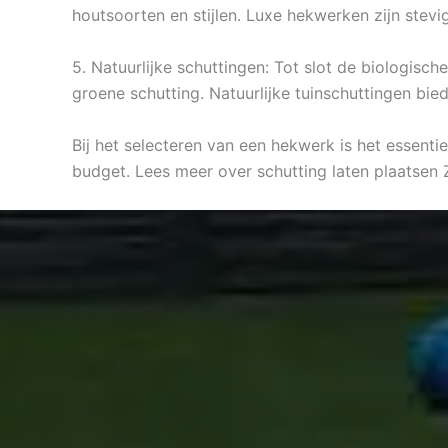
houtsoorten en stijlen. Luxe hekwerken zijn stev
5. Natuurlijke schuttingen: Tot slot de biologisc
groene schutting. Natuurlijke tuinschuttingen bied
Bij het selecteren van een hekwerk is het essentie
budget. Lees meer over schutting laten plaatsen