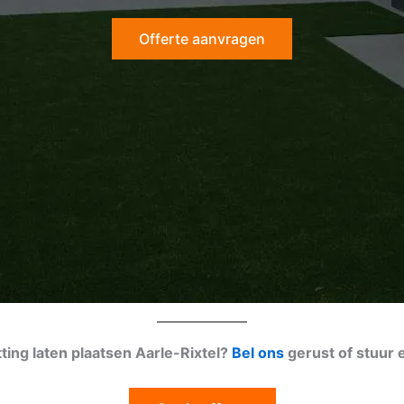
Offerte aanvragen
ting laten plaatsen Aarle-Rixtel?
Bel ons
gerust of stuur