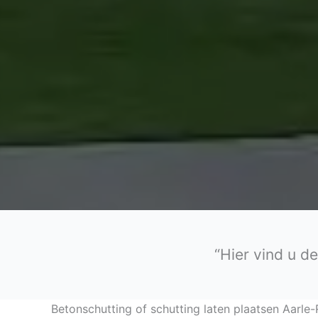
“Hier vind u d
Betonschutting of schutting laten plaatsen Aarle-