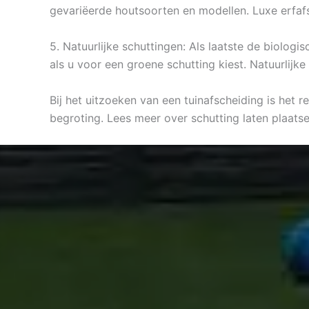
gevariëerde houtsoorten en modellen. Luxe erfafsc
5. Natuurlijke schuttingen: Als laatste de biolog
als u voor een groene schutting kiest. Natuurlijk
Bij het uitzoeken van een tuinafscheiding is het 
begroting. Lees meer over schutting laten plaatse