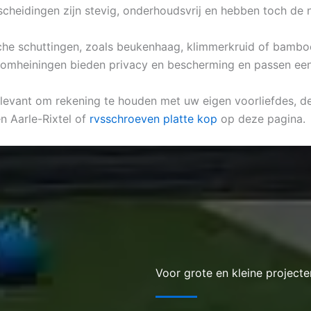
heidingen zijn stevig, onderhoudsvrij en hebben toch de nat
ische schuttingen, zoals beukenhaag, klimmerkruid of bamboe
e omheiningen bieden privacy en bescherming en passen een n
relevant om rekening te houden met uw eigen voorliefdes, de 
n Aarle-Rixtel of
rvsschroeven platte kop
op deze pagina.
Voor grote en kleine projecte