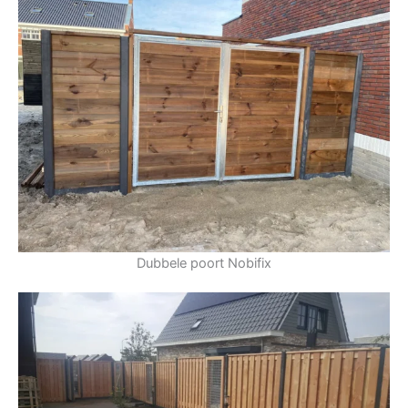
Dubbele poort Nobifix