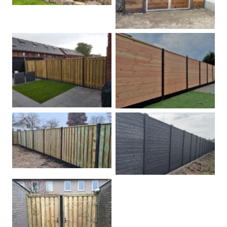
Betonpalen schutting
Douglas
Hout beton schuttingen
Rots motief antraciet
Tuindeur grenen