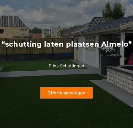
Ga
naar
de
inhoud
“schutting laten plaatsen Almelo”
Prins Schuttingen
Offerte aanvragen