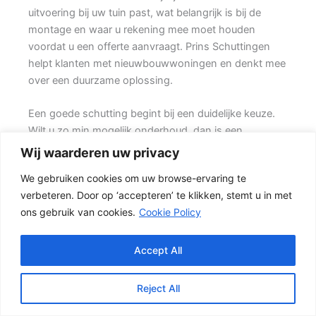
uitvoering bij uw tuin past, wat belangrijk is bij de
montage en waar u rekening mee moet houden
voordat u een offerte aanvraagt. Prins Schuttingen
helpt klanten met nieuwbouwwoningen en denkt mee
over een duurzame oplossing.
Een goede schutting begint bij een duidelijke keuze.
Wilt u zo min mogelijk onderhoud, dan is een
betonschutting of hout-beton combinatie vaak een
Wij waarderen uw privacy
slimme keuze. Daarbij spelen ook zaken mee zoals
We gebruiken cookies om uw browse-ervaring te
windbelasting, hoogteverschillen, grondsoort,
verbeteren. Door op ‘accepteren’ te klikken, stemt u in met
erfgrens en de bereikbaarheid van de tuin.
ons gebruik van cookies.
Cookie Policy
Welke schutting past bij uw tuin?
In veel tuinen wordt gekozen voor een combinatie
Accept All
van hout en beton. {De betonpalen en betonplaten
zorgen voor stabiliteit, terwijl de houten schermen
Reject All
zorgen voor een natuurlijke uitstraling.} Het resultaat is