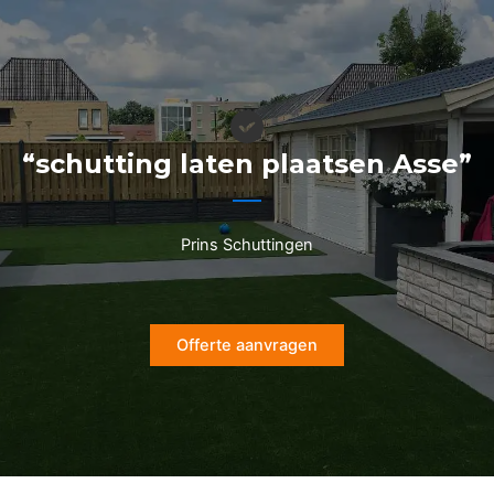
Ga
naar
de
inhoud
“schutting laten plaatsen Asse”
Prins Schuttingen
Offerte aanvragen