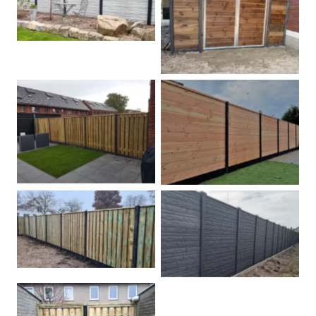
Betonschutting
Dubbele poort
Betonpalen schutting
Douglas
Hout beton schuttingen
Rots motief antraciet