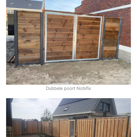
Dubbele poort Nobifix