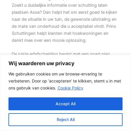
Zoekt u duidelijke informatie over schutting laten
plaatsen Asse? Dan helpt het om eerst goed te kijken
naar de situatie in uw tuin, de gewenste uitstraling en
de mate van onderhoud die u acceptabel vindt. Prins
Schuttingen helpt klanten met hoekwoningen en
denkt mee over een mooie oplossing.
De juiste erfafscheiding begint met een goed plan.
Wilt u vooral een luxe uitstraling, dan kan een hout-
Wij waarderen uw privacy
beton schutting met hoge betonplaat of zwarte
We gebruiken cookies om uw browse-ervaring te
accenten goed passen. Daarbij spelen ook zaken mee
verbeteren. Door op ‘accepteren’ te klikken, stemt u in met
zoals windbelasting, hoogteverschillen, grondsoort,
ons gebruik van cookies.
Cookie Policy
erfgrens en de bereikbaarheid van de tuin.
De juiste keuze voor uw tuin
Accept All
In veel tuinen wordt gekozen voor een combinatie
van hout en beton. {De betonpalen en betonplaten
Reject All
zorgen voor stabiliteit, terwijl de houten schermen