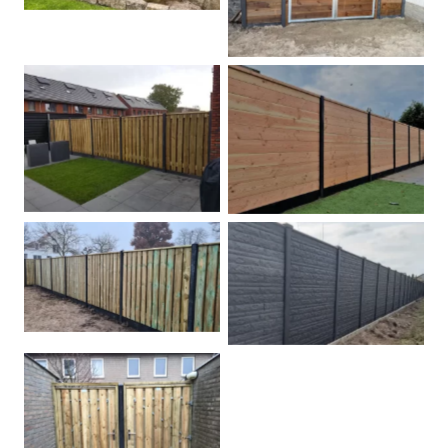
Betonpalen schutting
Douglas
Hout beton schuttingen
Rots motief antraciet
Tuindeur grenen