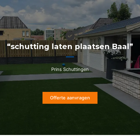
Ga
naar
de
inhoud
“schutting laten plaatsen Baal”
Prins Schuttingen
Offerte aanvragen