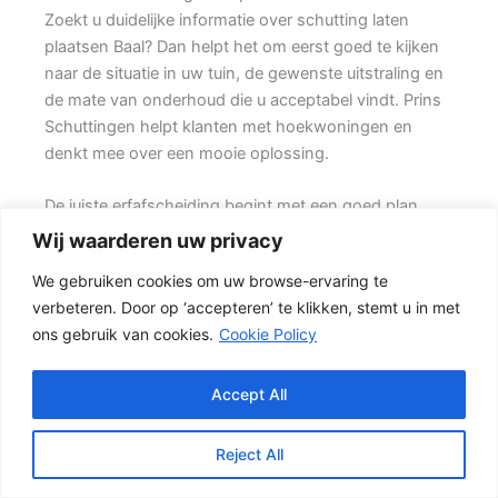
Zoekt u duidelijke informatie over schutting laten
plaatsen Baal? Dan helpt het om eerst goed te kijken
naar de situatie in uw tuin, de gewenste uitstraling en
de mate van onderhoud die u acceptabel vindt. Prins
Schuttingen helpt klanten met hoekwoningen en
denkt mee over een mooie oplossing.
De juiste erfafscheiding begint met een goed plan.
Wilt u zo min mogelijk onderhoud, dan is een
Wij waarderen uw privacy
betonschutting of hout-beton combinatie vaak een
We gebruiken cookies om uw browse-ervaring te
slimme keuze. Daarbij spelen ook zaken mee zoals
verbeteren. Door op ‘accepteren’ te klikken, stemt u in met
windbelasting, hoogteverschillen, grondsoort,
ons gebruik van cookies.
Cookie Policy
erfgrens en de bereikbaarheid van de tuin.
Schutting kiezen op basis van uitstraling en gebruik
Accept All
Een hout-beton schutting is populair omdat deze
stevig is en toch een warme uitstraling heeft. {Het
Reject All
beton zorgt voor een sterke basis, terwijl de houten