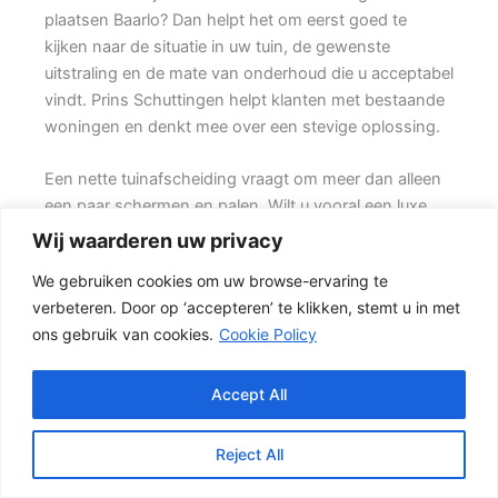
plaatsen Baarlo? Dan helpt het om eerst goed te
kijken naar de situatie in uw tuin, de gewenste
uitstraling en de mate van onderhoud die u acceptabel
vindt. Prins Schuttingen helpt klanten met bestaande
woningen en denkt mee over een stevige oplossing.
Een nette tuinafscheiding vraagt om meer dan alleen
een paar schermen en palen. Wilt u vooral een luxe
uitstraling, dan kan een hout-beton schutting met
Wij waarderen uw privacy
hoge betonplaat of zwarte accenten goed passen.
We gebruiken cookies om uw browse-ervaring te
Ook de ondergrond, de lengte van de schutting en de
verbeteren. Door op ‘accepteren’ te klikken, stemt u in met
aanwezigheid van poorten of hoeken hebben invloed
ons gebruik van cookies.
Cookie Policy
op de beste oplossing.
Schutting kiezen op basis van uitstraling en gebruik
Accept All
In veel tuinen wordt gekozen voor een combinatie
van hout en beton. {De betonnen onderzijde
Reject All
beschermt het hout tegen direct contact met vochtige