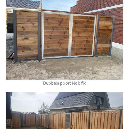
Dubbele poort Nobifix