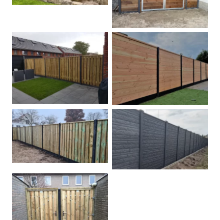
Betonpalen schutting
Douglas
Hout beton schuttingen
Rots motief antraciet
Tuindeur grenen