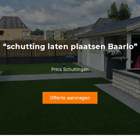
Ga
naar
de
inhoud
“schutting laten plaatsen Baarlo”
Prins Schuttingen
Offerte aanvragen