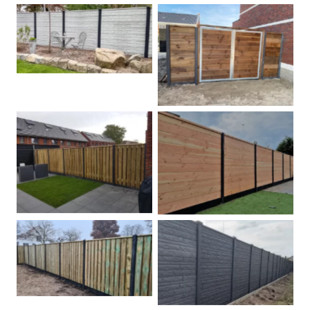
Betonschutting
Dubbele poort
Betonpalen schutting
Douglas
Hout beton schuttingen
Rots motief antraciet