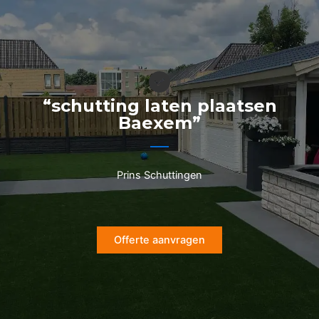
Ga
naar
de
inhoud
“schutting laten plaatsen
Baexem”
Prins Schuttingen
Offerte aanvragen