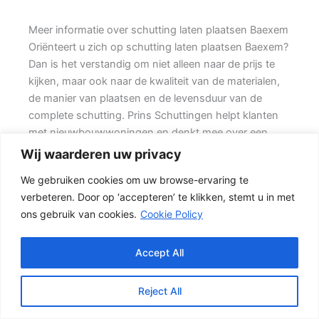
Meer informatie over schutting laten plaatsen Baexem
Oriënteert u zich op schutting laten plaatsen Baexem?
Dan is het verstandig om niet alleen naar de prijs te
kijken, maar ook naar de kwaliteit van de materialen,
de manier van plaatsen en de levensduur van de
complete schutting. Prins Schuttingen helpt klanten
met nieuwbouwwoningen en denkt mee over een
onderhoudsvriendelijke oplossing.
Wij waarderen uw privacy
We gebruiken cookies om uw browse-ervaring te
Een nette tuinafscheiding vraagt om meer dan alleen
verbeteren. Door op ‘accepteren’ te klikken, stemt u in met
een paar schermen en palen. Wilt u vooral een luxe
ons gebruik van cookies.
Cookie Policy
uitstraling, dan kan een hout-beton schutting met
hoge betonplaat of zwarte accenten goed passen.
Daarom is persoonlijk advies vaak beter dan alleen
Accept All
online een standaardprijs bekijken.
Reject All
De juiste keuze voor uw tuin