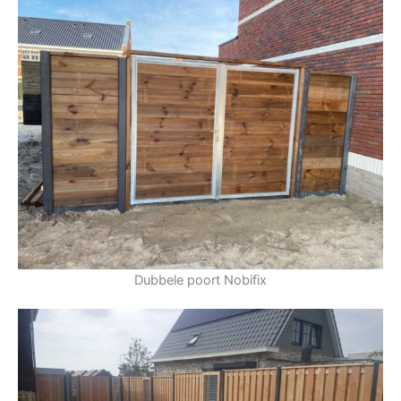
Dubbele poort Nobifix