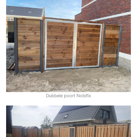
Dubbele poort Nobifix