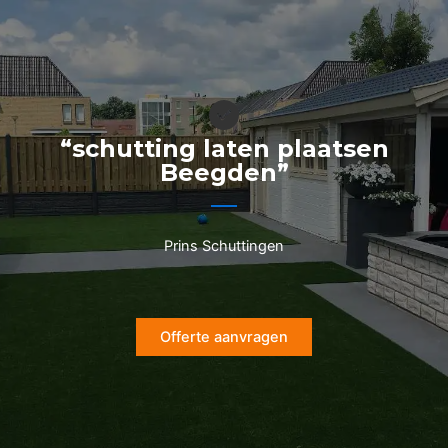
Ga
naar
de
inhoud
“schutting laten plaatsen
Beegden”
Prins Schuttingen
Offerte aanvragen