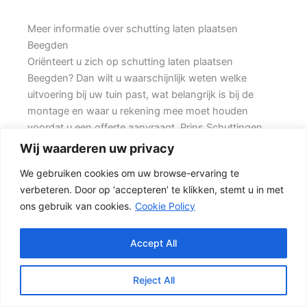
Meer informatie over schutting laten plaatsen
Beegden
Oriënteert u zich op schutting laten plaatsen
Beegden? Dan wilt u waarschijnlijk weten welke
uitvoering bij uw tuin past, wat belangrijk is bij de
montage en waar u rekening mee moet houden
voordat u een offerte aanvraagt. Prins Schuttingen
helpt klanten met grote achtertuinen en denkt mee
Wij waarderen uw privacy
over een mooie oplossing.
We gebruiken cookies om uw browse-ervaring te
verbeteren. Door op ‘accepteren’ te klikken, stemt u in met
Een nette tuinafscheiding vraagt om meer dan alleen
ons gebruik van cookies.
Cookie Policy
een paar schermen en palen. Wilt u zo min mogelijk
onderhoud, dan is een betonschutting of hout-beton
combinatie vaak een slimme keuze. Daarbij spelen
Accept All
ook zaken mee zoals windbelasting,
hoogteverschillen, grondsoort, erfgrens en de
Reject All
bereikbaarheid van de tuin.