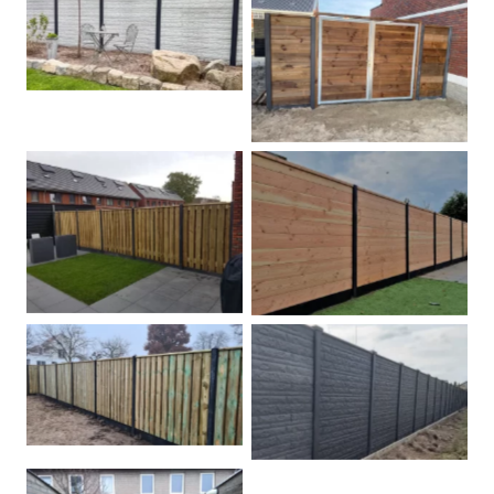
Betonschutting
Dubbele poort
Betonpalen schutting
Douglas
Hout beton schuttingen
Rots motief antraciet