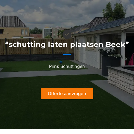
Ga
naar
de
inhoud
“schutting laten plaatsen Beek”
Prins Schuttingen
Offerte aanvragen