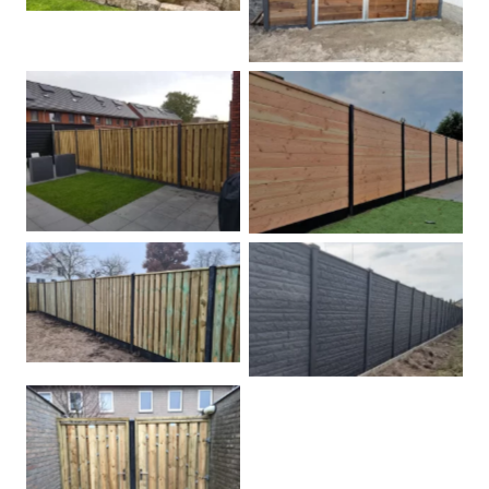
Betonpalen schutting
Douglas
Hout beton schuttingen
Rots motief antraciet
Tuindeur grenen