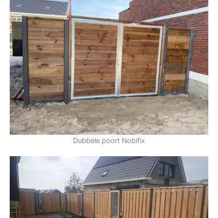
Dubbele poort Nobifix