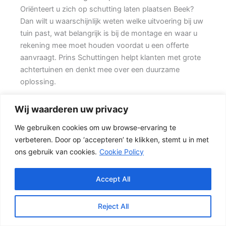
Oriënteert u zich op schutting laten plaatsen Beek?
Dan wilt u waarschijnlijk weten welke uitvoering bij uw
tuin past, wat belangrijk is bij de montage en waar u
rekening mee moet houden voordat u een offerte
aanvraagt. Prins Schuttingen helpt klanten met grote
achtertuinen en denkt mee over een duurzame
oplossing.
De juiste erfafscheiding begint met een goed plan.
Wij waarderen uw privacy
Wilt u zo min mogelijk onderhoud, dan is een
We gebruiken cookies om uw browse-ervaring te
betonschutting of hout-beton combinatie vaak een
verbeteren. Door op ‘accepteren’ te klikken, stemt u in met
slimme keuze. Daarbij spelen ook zaken mee zoals
ons gebruik van cookies.
Cookie Policy
windbelasting, hoogteverschillen, grondsoort,
erfgrens en de bereikbaarheid van de tuin.
Accept All
Schutting kiezen op basis van uitstraling en gebruik
Een hout-beton schutting is populair omdat deze
Reject All
stevig is en toch een warme uitstraling heeft. {Het