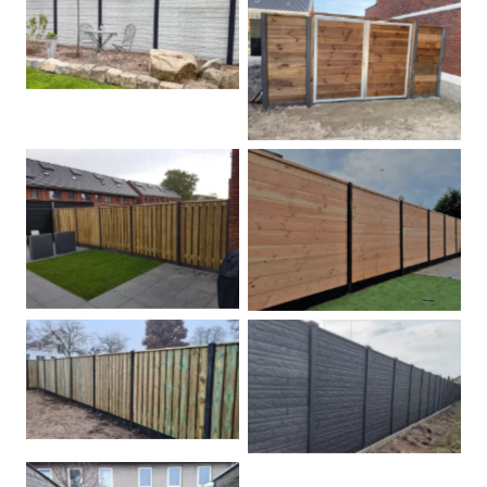
Betonschutting
Dubbele poort
Betonpalen schutting
Douglas
Hout beton schuttingen
Rots motief antraciet