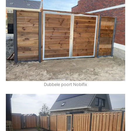
Dubbele poort Nobifix