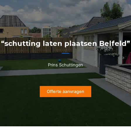
Ga
naar
de
inhoud
“schutting laten plaatsen Belfeld”
Prins Schuttingen
Offerte aanvragen