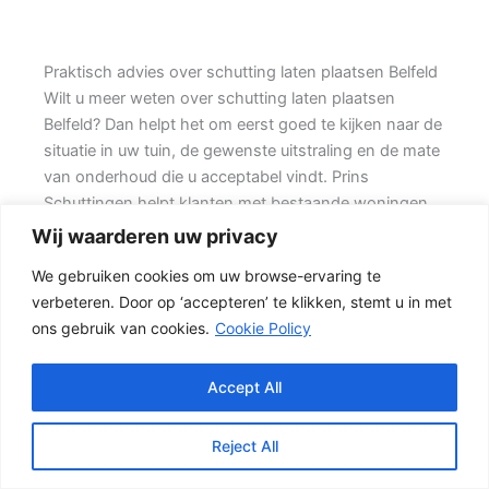
Praktisch advies over schutting laten plaatsen Belfeld
Wilt u meer weten over schutting laten plaatsen
Belfeld? Dan helpt het om eerst goed te kijken naar de
situatie in uw tuin, de gewenste uitstraling en de mate
van onderhoud die u acceptabel vindt. Prins
Schuttingen helpt klanten met bestaande woningen
en denkt mee over een stevige oplossing.
Wij waarderen uw privacy
We gebruiken cookies om uw browse-ervaring te
Een nette tuinafscheiding vraagt om meer dan alleen
verbeteren. Door op ‘accepteren’ te klikken, stemt u in met
een paar schermen en palen. Wilt u vooral een luxe
ons gebruik van cookies.
Cookie Policy
uitstraling, dan kan een hout-beton schutting met
hoge betonplaat of zwarte accenten goed passen.
Ook de ondergrond, de lengte van de schutting en de
Accept All
aanwezigheid van poorten of hoeken hebben invloed
op de beste oplossing.
Reject All