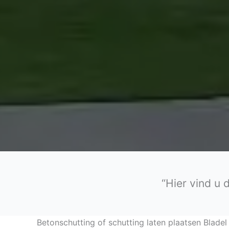
“Hier vind u 
Betonschutting of schutting laten plaatsen Bladel