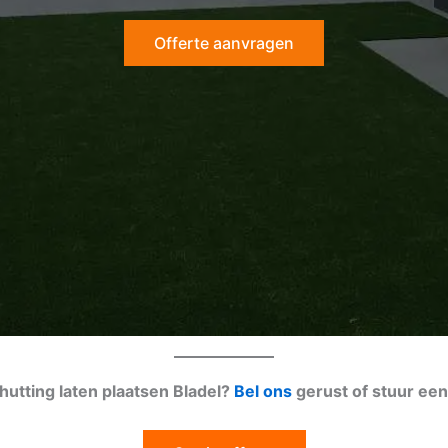
Offerte aanvragen
hutting laten plaatsen Bladel?
Bel ons
gerust of stuur ee