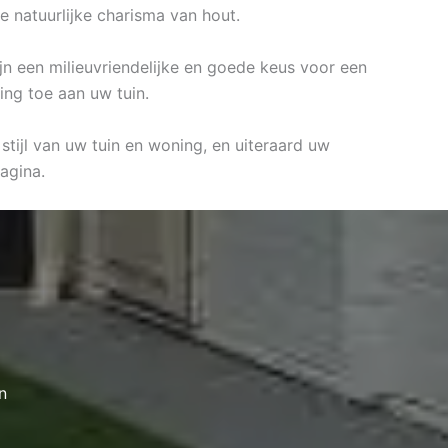
e natuurlijke charisma van hout.
ijn een milieuvriendelijke en goede keus voor een
ing toe aan uw tuin.
stijl van uw tuin en woning, en uiteraard uw
agina.
n