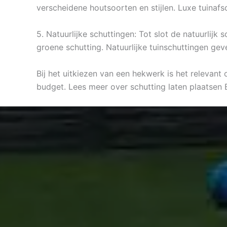
verscheidene houtsoorten en stijlen. Luxe tuinaf
5. Natuurlijke schuttingen: Tot slot de natuurlij
groene schutting. Natuurlijke tuinschuttingen gev
Bij het uitkiezen van een hekwerk is het relevant
budget. Lees meer over schutting laten plaatsen 