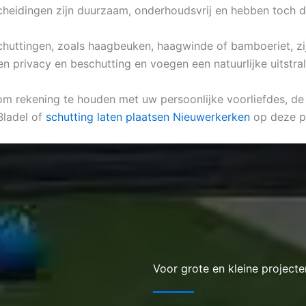
scheidingen zijn duurzaam, onderhoudsvrij en hebben toch d
k schuttingen, zoals haagbeuken, haagwinde of bamboeriet, z
en privacy en beschutting en voegen een natuurlijke uitstral
 om rekening te houden met uw persoonlijke voorliefdes, de 
Bladel of
schutting laten plaatsen Nieuwerkerken
op deze p
Voor grote en kleine projecte