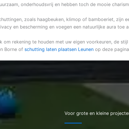
duurzaam, onderhoudsvrij en hebben toch de mooie charism
k schuttingen, zoals haagbeuken, klimop of bamboeriet, zijn
ivacy en bescherming en voegen een natuurlijke aura toe a
ijk om rekening te houden met uw eigen voorkeuren, de stijl
en Borne of
schutting laten plaatsen Leunen
op deze pagina
Voor grote en kleine projecte