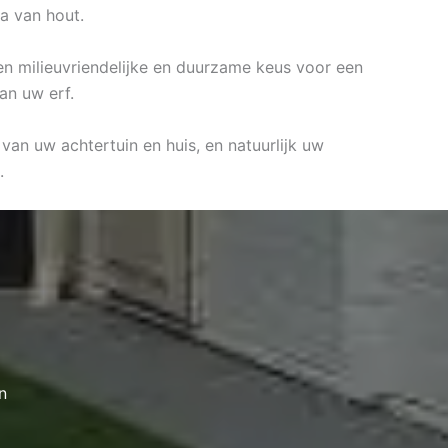
a van hout.
 een milieuvriendelijke en duurzame keus voor een
an uw erf.
 van uw achtertuin en huis, en natuurlijk uw
.
n