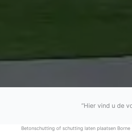
“Hier vind u de v
Betonschutting of schutting laten plaatsen Borne