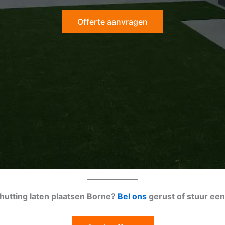
Offerte aanvragen
chutting laten plaatsen Borne?
Bel ons
gerust of stuur ee