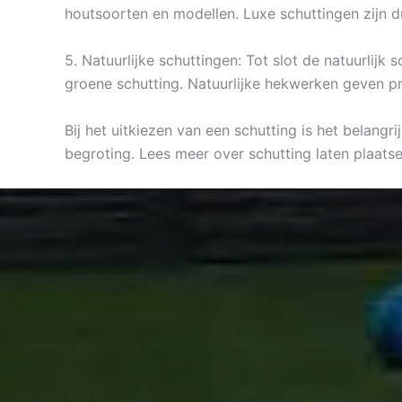
houtsoorten en modellen. Luxe schuttingen zijn 
5. Natuurlijke schuttingen: Tot slot de natuurlij
groene schutting. Natuurlijke hekwerken geven pr
Bij het uitkiezen van een schutting is het belangr
begroting. Lees meer over schutting laten plaats