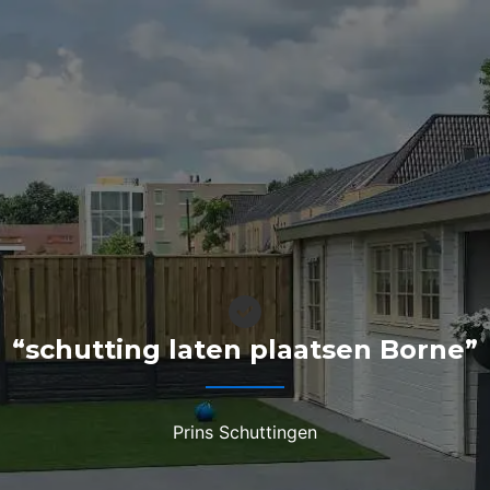
“schutting laten plaatsen Borne”
Prins Schuttingen