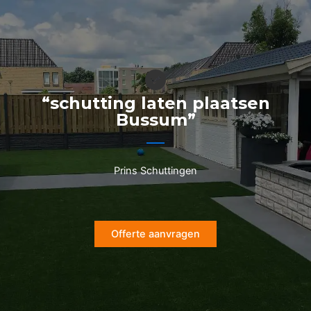
Ga
naar
de
inhoud
“schutting laten plaatsen
Bussum”
Prins Schuttingen
Offerte aanvragen