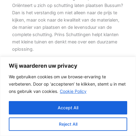
Oriënteert u zich op schutting laten plaatsen Bussum?
Dan is het verstandig om niet alleen naar de prijs te
kijken, maar ook naar de kwaliteit van de materialen,
de manier van plaatsen en de levensduur van de
complete schutting. Prins Schuttingen helpt klanten
met kleine tuinen en denkt mee over een duurzame
oplossing.
Een nette tuinafscheiding vraagt om meer dan alleen
Wij waarderen uw privacy
een paar schermen en palen. Wilt u vooral privacy,
We gebruiken cookies om uw browse-ervaring te
dan is een dichte schutting meestal de beste keuze.
verbeteren. Door op ‘accepteren’ te klikken, stemt u in met
Ook de ondergrond, de lengte van de schutting en de
ons gebruik van cookies.
Cookie Policy
aanwezigheid van poorten of hoeken hebben invloed
op de beste oplossing.
Accept All
Schutting kiezen op basis van uitstraling en gebruik
Een hout-beton schutting is populair omdat deze
Reject All
stevig is en toch een warme uitstraling heeft. {Het