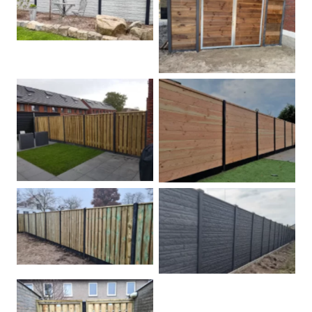
Betonschutting
Dubbele poort
Betonpalen schutting
Douglas
Hout beton schuttingen
Rots motief antraciet