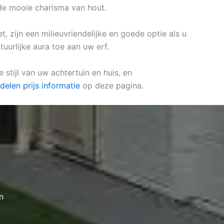
de mooie charisma van hout.
, zijn een milieuvriendelijke en goede optie als u
uurlijke aura toe aan uw erf.
stijl van uw achtertuin en huis, en
elen prijs informatie
op deze pagina.
n