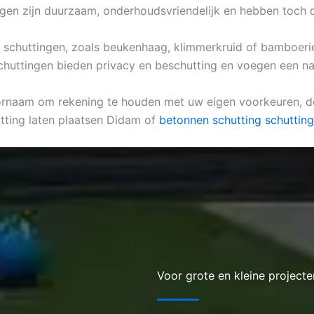
gen zijn duurzaam, onderhoudsvriendelijk en hebben toch 
he schuttingen, zoals beukenhaag, klimmerkruid of bamboeriet
schuttingen bieden privacy en beschutting en voegen een nat
oornaam om rekening te houden met uw eigen voorkeuren, de 
tting laten plaatsen Didam of
betonnen schutting schuttingd
Voor grote en kleine projecte