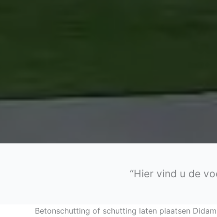
“Hier vind u de vo
Betonschutting of schutting laten plaatsen Didam