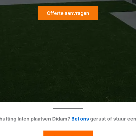
Offerte aanvragen
chutting laten plaatsen Didam?
Bel ons
gerust of stuur ee