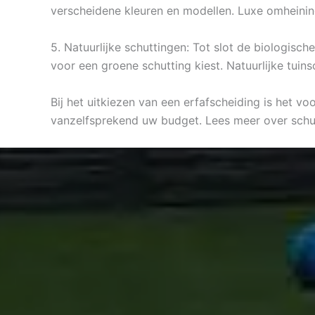
verscheidene kleuren en modellen. Luxe omheinin
5. Natuurlijke schuttingen: Tot slot de biologisc
voor een groene schutting kiest. Natuurlijke tuin
Bij het uitkiezen van een erfafscheiding is het v
vanzelfsprekend uw budget. Lees meer over schu