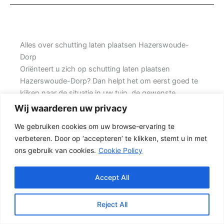
Alles over schutting laten plaatsen Hazerswoude-
Dorp
Oriënteert u zich op schutting laten plaatsen
Hazerswoude-Dorp? Dan helpt het om eerst goed te
kijken naar de situatie in uw tuin, de gewenste
uitstraling en de mate van onderhoud die u acceptabel
Wij waarderen uw privacy
vindt. Prins Schuttingen helpt klanten met bestaande
We gebruiken cookies om uw browse-ervaring te
woningen en denkt mee over een stevige oplossing.
verbeteren. Door op ‘accepteren’ te klikken, stemt u in met
ons gebruik van cookies.
Cookie Policy
Een nette tuinafscheiding vraagt om meer dan alleen
een paar schermen en palen. Wilt u zo min mogelijk
onderhoud, dan is een betonschutting of hout-beton
Accept All
combinatie vaak een slimme keuze. Daarbij spelen
ook zaken mee zoals windbelasting,
Reject All
hoogteverschillen, grondsoort, erfgrens en de