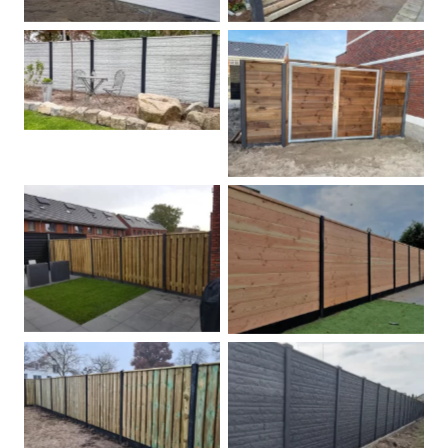
Betonschutting
Dubbele poort
Betonpalen schutting
Douglas
Hout beton schuttingen
Rots motief antraciet