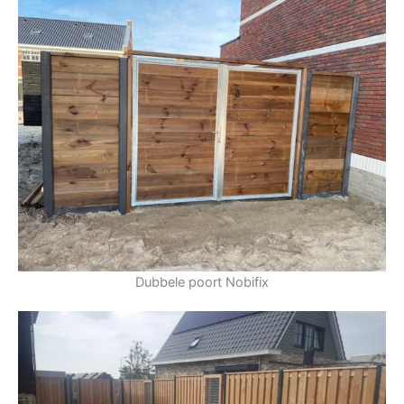
Dubbele poort Nobifix