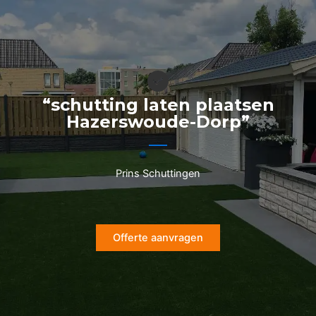
Ga
naar
de
inhoud
“schutting laten plaatsen
Hazerswoude-Dorp”
Prins Schuttingen
Offerte aanvragen