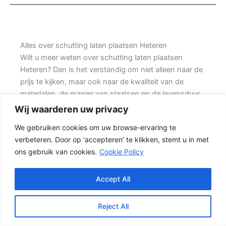
Alles over schutting laten plaatsen Heteren
Wilt u meer weten over schutting laten plaatsen
Heteren? Dan is het verstandig om niet alleen naar de
prijs te kijken, maar ook naar de kwaliteit van de
materialen, de manier van plaatsen en de levensduur
van de complete schutting. Prins Schuttingen helpt
Wij waarderen uw privacy
klanten met grote achtertuinen en denkt mee over
We gebruiken cookies om uw browse-ervaring te
een duurzame oplossing.
verbeteren. Door op ‘accepteren’ te klikken, stemt u in met
ons gebruik van cookies.
Cookie Policy
Een nette tuinafscheiding vraagt om meer dan alleen
een paar schermen en palen. Wilt u vooral een luxe
uitstraling, dan kan een hout-beton schutting met
Accept All
hoge betonplaat of zwarte accenten goed passen.
Daarbij spelen ook zaken mee zoals windbelasting,
Reject All
hoogteverschillen, grondsoort, erfgrens en de