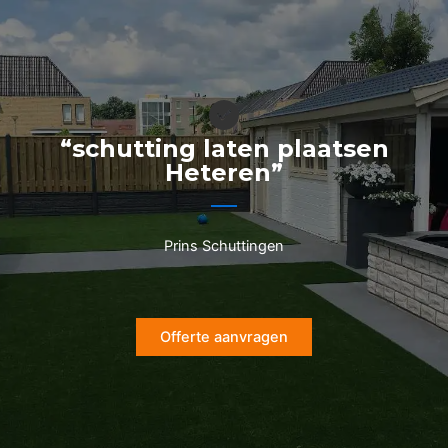
Ga
naar
de
inhoud
“schutting laten plaatsen
Heteren”
Prins Schuttingen
Offerte aanvragen