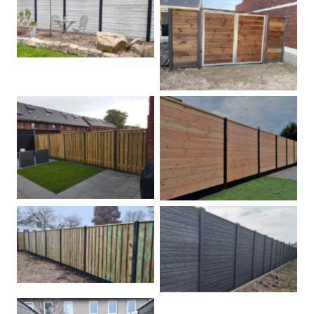
Betonschutting
Dubbele poort
Betonpalen schutting
Douglas
Hout beton schuttingen
Rots motief antraciet