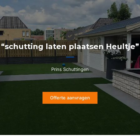
Ga
naar
de
inhoud
“schutting laten plaatsen Heultje”
Prins Schuttingen
Offerte aanvragen