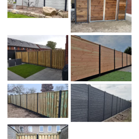
Betonschutting
Dubbele poort
Betonpalen schutting
Douglas
Hout beton schuttingen
Rots motief antraciet