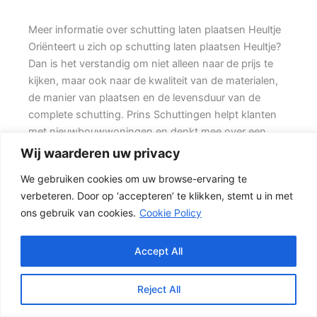
Meer informatie over schutting laten plaatsen Heultje
Oriënteert u zich op schutting laten plaatsen Heultje?
Dan is het verstandig om niet alleen naar de prijs te
kijken, maar ook naar de kwaliteit van de materialen,
de manier van plaatsen en de levensduur van de
complete schutting. Prins Schuttingen helpt klanten
met nieuwbouwwoningen en denkt mee over een
mooie oplossing.
Wij waarderen uw privacy
We gebruiken cookies om uw browse-ervaring te
Een goede schutting begint bij een duidelijke keuze.
verbeteren. Door op ‘accepteren’ te klikken, stemt u in met
Wilt u zo min mogelijk onderhoud, dan is een
ons gebruik van cookies.
Cookie Policy
betonschutting of hout-beton combinatie vaak een
slimme keuze. Ook de ondergrond, de lengte van de
schutting en de aanwezigheid van poorten of hoeken
Accept All
hebben invloed op de beste oplossing.
Reject All
De juiste keuze voor uw tuin