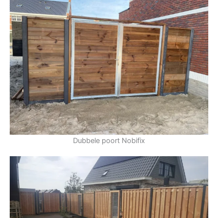
Dubbele poort Nobifix