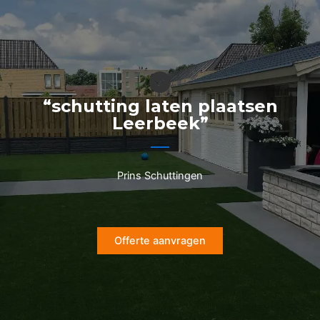
Ga
naar
de
inhoud
“schutting laten plaatsen
Leerbeek”
Prins Schuttingen
Offerte aanvragen