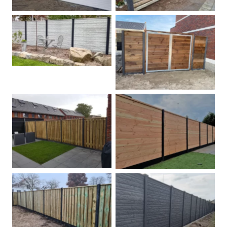
Betonschutting
Dubbele poort
Betonpalen schutting
Douglas
Hout beton schuttingen
Rots motief antraciet