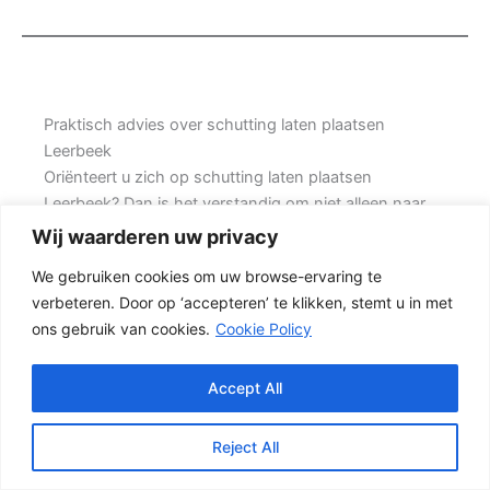
Praktisch advies over schutting laten plaatsen
Leerbeek
Oriënteert u zich op schutting laten plaatsen
Leerbeek? Dan is het verstandig om niet alleen naar
de prijs te kijken, maar ook naar de kwaliteit van de
Wij waarderen uw privacy
materialen, de manier van plaatsen en de levensduur
We gebruiken cookies om uw browse-ervaring te
van de complete schutting. Prins Schuttingen helpt
verbeteren. Door op ‘accepteren’ te klikken, stemt u in met
klanten met grote achtertuinen en denkt mee over
ons gebruik van cookies.
Cookie Policy
een mooie oplossing.
Een nette tuinafscheiding vraagt om meer dan alleen
Accept All
een paar schermen en palen. Wilt u vooral een luxe
uitstraling, dan kan een hout-beton schutting met
Reject All
hoge betonplaat of zwarte accenten goed passen.