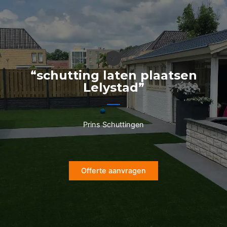
Ga
naar
de
inhoud
“schutting laten plaatsen
Lelystad”
Prins Schuttingen
Offerte aanvragen