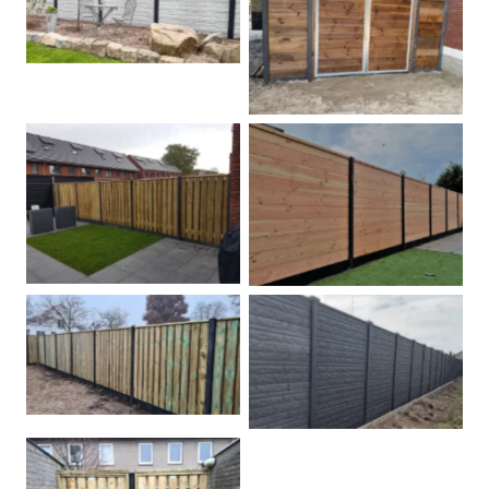
Betonschutting
Dubbele poort
Betonpalen schutting
Douglas
Hout beton schuttingen
Rots motief antraciet