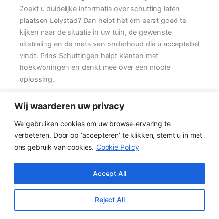
Zoekt u duidelijke informatie over schutting laten
plaatsen Lelystad? Dan helpt het om eerst goed te
kijken naar de situatie in uw tuin, de gewenste
uitstraling en de mate van onderhoud die u acceptabel
vindt. Prins Schuttingen helpt klanten met
hoekwoningen en denkt mee over een mooie
oplossing.
Een goede schutting begint bij een duidelijke keuze.
Wij waarderen uw privacy
Wilt u zo min mogelijk onderhoud, dan is een
We gebruiken cookies om uw browse-ervaring te
betonschutting of hout-beton combinatie vaak een
verbeteren. Door op ‘accepteren’ te klikken, stemt u in met
slimme keuze. Ook de ondergrond, de lengte van de
ons gebruik van cookies.
Cookie Policy
schutting en de aanwezigheid van poorten of hoeken
hebben invloed op de beste oplossing.
Accept All
Welke schutting past bij uw tuin?
In veel tuinen wordt gekozen voor een combinatie
Reject All
van hout en beton. {Het beton zorgt voor een sterke