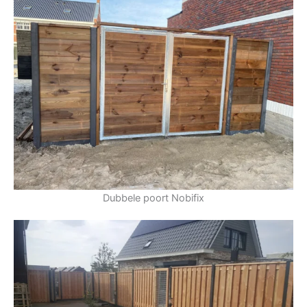
Dubbele poort Nobifix