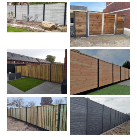
Betonschutting
Dubbele poort
Betonpalen schutting
Douglas
Hout beton schuttingen
Rots motief antraciet