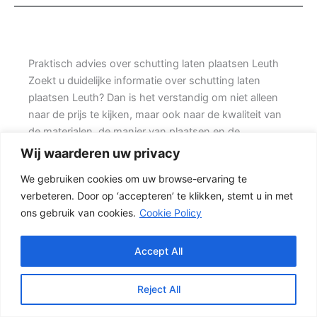
Praktisch advies over schutting laten plaatsen Leuth
Zoekt u duidelijke informatie over schutting laten
plaatsen Leuth? Dan is het verstandig om niet alleen
naar de prijs te kijken, maar ook naar de kwaliteit van
de materialen, de manier van plaatsen en de
levensduur van de complete schutting. Prins
Wij waarderen uw privacy
Schuttingen helpt klanten met grote achtertuinen en
We gebruiken cookies om uw browse-ervaring te
denkt mee over een onderhoudsvriendelijke
verbeteren. Door op ‘accepteren’ te klikken, stemt u in met
oplossing.
ons gebruik van cookies.
Cookie Policy
Een goede schutting begint bij een duidelijke keuze.
Wilt u zo min mogelijk onderhoud, dan is een
Accept All
betonschutting of hout-beton combinatie vaak een
slimme keuze. Ook de ondergrond, de lengte van de
Reject All
schutting en de aanwezigheid van poorten of hoeken