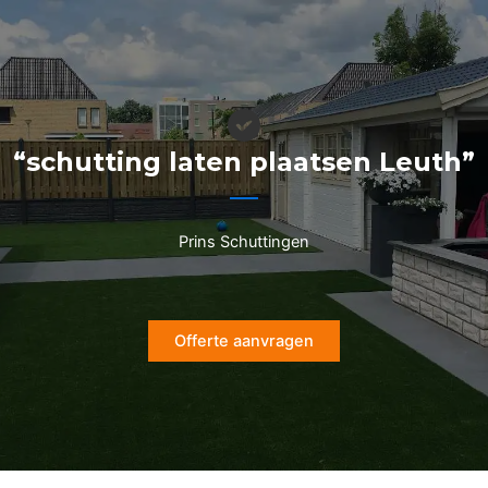
Ga
naar
de
inhoud
“schutting laten plaatsen Leuth”
Prins Schuttingen
Offerte aanvragen