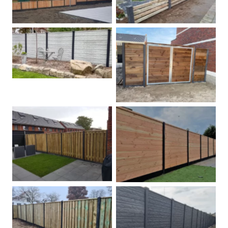
Betonschutting
Dubbele poort
Betonpalen schutting
Douglas
Hout beton schuttingen
Rots motief antraciet