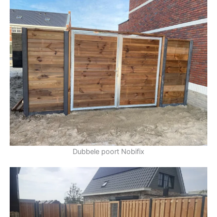
Dubbele poort Nobifix