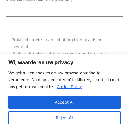
Praktisch advies over schutting laten plaatsen
Lieshout
Zoekt u duidelijke informatie over schutting laten
plaatsen Lieshout? Dan helpt het om eerst goed te
Wij waarderen uw privacy
kijken naar de situatie in uw tuin, de gewenste
We gebruiken cookies om uw browse-ervaring te
uitstraling en de mate van onderhoud die u acceptabel
verbeteren. Door op ‘accepteren’ te klikken, stemt u in met
vindt. Prins Schuttingen helpt klanten met bestaande
ons gebruik van cookies.
Cookie Policy
woningen en denkt mee over een duurzame
oplossing.
Accept All
Een nette tuinafscheiding vraagt om meer dan alleen
een paar schermen en palen. Wilt u zo min mogelijk
Reject All
onderhoud, dan is een betonschutting of hout-beton