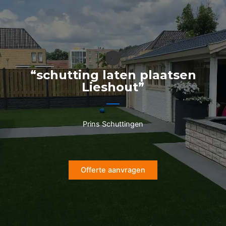
Ga
naar
de
inhoud
“schutting laten plaatsen
Lieshout”
Prins Schuttingen
Offerte aanvragen