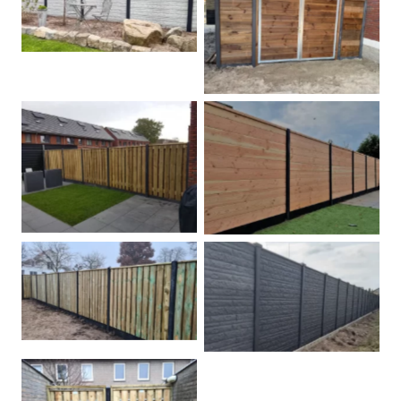
Betonschutting
Dubbele poort
Betonpalen schutting
Douglas
Hout beton schuttingen
Rots motief antraciet