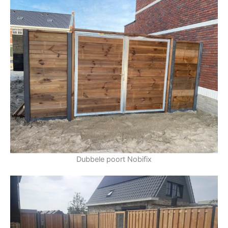
Dubbele poort Nobifix