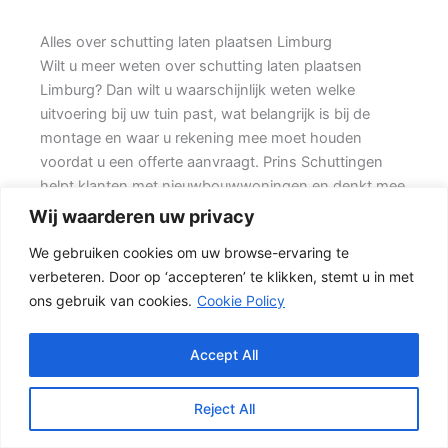
Alles over schutting laten plaatsen Limburg
Wilt u meer weten over schutting laten plaatsen
Limburg? Dan wilt u waarschijnlijk weten welke
uitvoering bij uw tuin past, wat belangrijk is bij de
montage en waar u rekening mee moet houden
voordat u een offerte aanvraagt. Prins Schuttingen
helpt klanten met nieuwbouwwoningen en denkt mee
over een mooie oplossing.
Wij waarderen uw privacy
We gebruiken cookies om uw browse-ervaring te
Een nette tuinafscheiding vraagt om meer dan alleen
verbeteren. Door op ‘accepteren’ te klikken, stemt u in met
een paar schermen en palen. Wilt u vooral een luxe
ons gebruik van cookies.
Cookie Policy
uitstraling, dan kan een hout-beton schutting met
hoge betonplaat of zwarte accenten goed passen.
Daarbij spelen ook zaken mee zoals windbelasting,
Accept All
hoogteverschillen, grondsoort, erfgrens en de
bereikbaarheid van de tuin.
Reject All