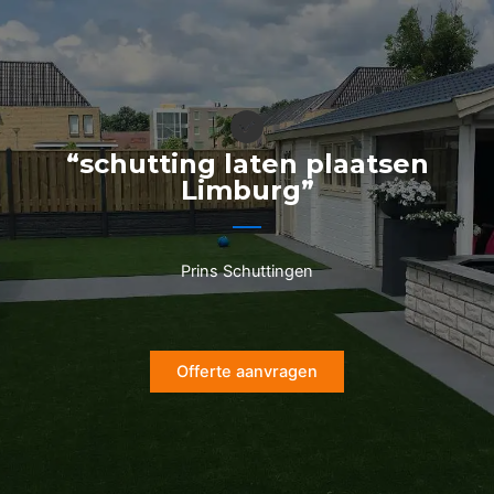
Ga
naar
de
inhoud
“schutting laten plaatsen
Limburg”
Prins Schuttingen
Offerte aanvragen