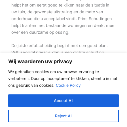
helpt het om eerst goed te kijken naar de situatie in
uw tuin, de gewenste uitstraling en de mate van
onderhoud die u acceptabel vindt. Prins Schuttingen
helpt klanten met bestaande woningen en denkt mee
over een duurzame oplossing.
De juiste erfafscheiding begint met een goed plan.
Wilt u vooral privacy, dan is een dichte schutting
meestal de beste keuze. Daarbij spelen ook zaken
Wij waarderen uw privacy
mee zoals windbelasting, hoogteverschillen,
We gebruiken cookies om uw browse-ervaring te
grondsoort, erfgrens en de bereikbaarheid van de
verbeteren. Door op ‘accepteren’ te klikken, stemt u in met
tuin.
ons gebruik van cookies.
Cookie Policy
De juiste keuze voor uw tuin
In veel tuinen wordt gekozen voor een combinatie
Accept All
van hout en beton. {Het beton zorgt voor een sterke
basis, terwijl het tuinhout zorgen voor een natuurlijke
Reject All
uitstraling.} Het resultaat is een stevige