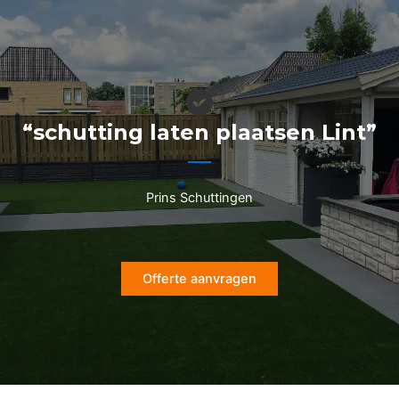
Ga
naar
de
inhoud
“schutting laten plaatsen Lint”
Prins Schuttingen
Offerte aanvragen