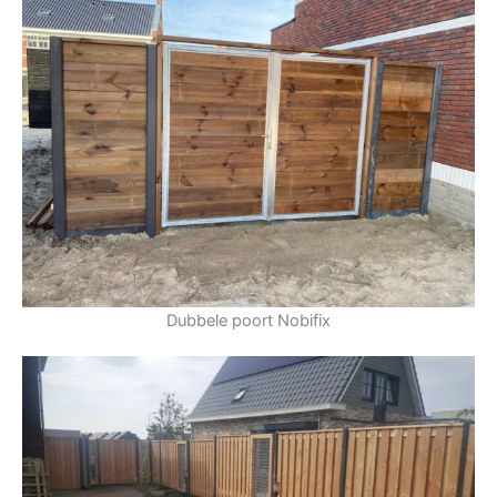
Dubbele poort Nobifix