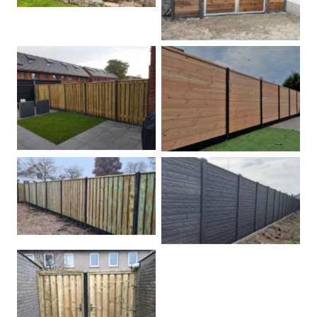
Betonpalen schutting
Douglas
Hout beton schuttingen
Rots motief antraciet
Tuindeur grenen