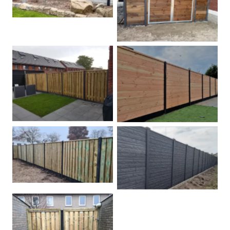
Dubbele poort
Betonpalen schutting
Douglas
Hout beton schuttingen
Rots motief antraciet