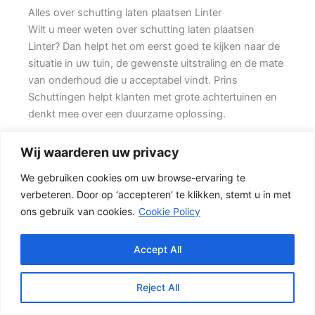
Alles over schutting laten plaatsen Linter
Wilt u meer weten over schutting laten plaatsen
Linter? Dan helpt het om eerst goed te kijken naar de
situatie in uw tuin, de gewenste uitstraling en de mate
van onderhoud die u acceptabel vindt. Prins
Schuttingen helpt klanten met grote achtertuinen en
denkt mee over een duurzame oplossing.
Een goede schutting begint bij een duidelijke keuze.
Wij waarderen uw privacy
Wilt u vooral privacy, dan is een dichte schutting
We gebruiken cookies om uw browse-ervaring te
meestal de beste keuze. Daarbij spelen ook zaken
verbeteren. Door op ‘accepteren’ te klikken, stemt u in met
mee zoals windbelasting, hoogteverschillen,
ons gebruik van cookies.
Cookie Policy
grondsoort, erfgrens en de bereikbaarheid van de
tuin.
Accept All
Schutting kiezen op basis van uitstraling en gebruik
In veel tuinen wordt gekozen voor een combinatie
Reject All
van hout en beton. {De betonnen onderzijde