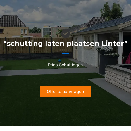
Ga
naar
de
inhoud
“schutting laten plaatsen Linter”
Prins Schuttingen
Offerte aanvragen