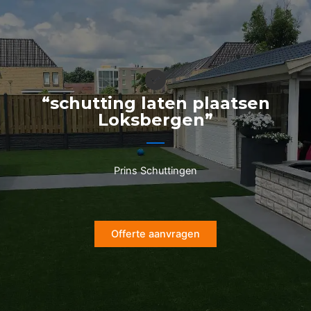
Ga
naar
de
inhoud
“schutting laten plaatsen
Loksbergen”
Prins Schuttingen
Offerte aanvragen