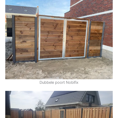
Dubbele poort Nobifix