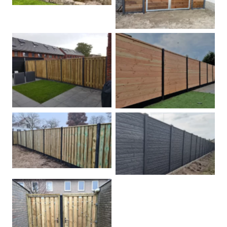
Betonpalen schutting
Douglas
Hout beton schuttingen
Rots motief antraciet
Tuindeur grenen