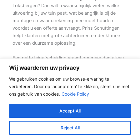
Loksbergen? Dan wilt u waarschijnlijk weten welke
uitvoering bij uw tuin past, wat belangrijk is bij de
montage en waar u rekening mee moet houden
voordat u een offerte aanvraagt. Prins Schuttingen
helpt klanten met grote achtertuinen en denkt mee
over een duurzame oplossing.
Een nette tuinafscheiding vraagt om meer dan alleen
een paar schermen en palen. Wilt u zo min mogelijk
Wij waarderen uw privacy
onderhoud, dan is een betonschutting of hout-beton
We gebruiken cookies om uw browse-ervaring te
combinatie vaak een slimme keuze. Ook de
verbeteren. Door op ‘accepteren’ te klikken, stemt u in met
ondergrond, de lengte van de schutting en de
ons gebruik van cookies.
Cookie Policy
aanwezigheid van poorten of hoeken hebben invloed
op de beste oplossing.
Accept All
Schutting kiezen op basis van uitstraling en gebruik
In veel tuinen wordt gekozen voor een combinatie
Reject All
van hout en beton. {De betonnen onderzijde