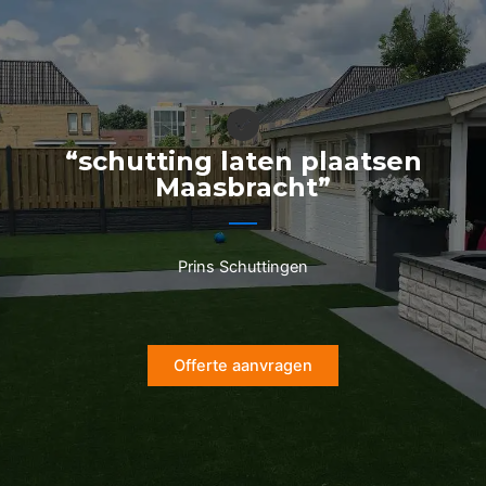
Ga
naar
de
inhoud
“schutting laten plaatsen
Maasbracht”
Prins Schuttingen
Offerte aanvragen