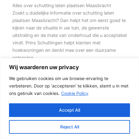
Alles over schutting laten plaatsen Maasbracht
Zoekt u duidelijke informatie over schutting laten
plaatsen Maasbracht? Dan helpt het om eerst goed te
kijken naar de situatie in uw tuin, de gewenste
uitstraling en de mate van onderhoud die u acceptabel
vindt. Prins Schuttingen helpt klanten met
hoekwoningen en denkt mee over een duurzame
oplossing.
Wij waarderen uw privacy
Een goede schutting begint bij een duidelijke keuze.
We gebruiken cookies om uw browse-ervaring te
Wilt u zo min mogelijk onderhoud, dan is een
verbeteren. Door op ‘accepteren’ te klikken, stemt u in met
betonschutting of hout-beton combinatie vaak een
ons gebruik van cookies.
Cookie Policy
slimme keuze. Daarom is persoonlijk advies vaak
beter dan alleen online een standaardprijs bekijken.
Accept All
Welke schutting past bij uw tuin?
Een hout-beton schutting is populair omdat deze
Reject All
stevig is en toch een warme uitstraling heeft. {Het