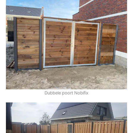
Dubbele poort Nobifix