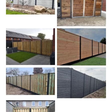
Betonschutting
Dubbele poort
Betonpalen schutting
Douglas
Hout beton schuttingen
Rots motief antraciet