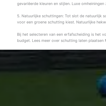
gevariëerde kleuren en stijlen. Luxe omheiningen
5. Natuurlijke schuttingen: Tot slot de natuurlij
voor een groene schutting kiest. Natuurlijke hekw
Bij het selecteren van een erfafscheiding is het 
budget. Lees meer over schutting laten plaatsen