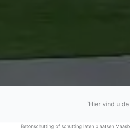
“Hier vind u d
Betonschutting of schutting laten plaatsen Maas