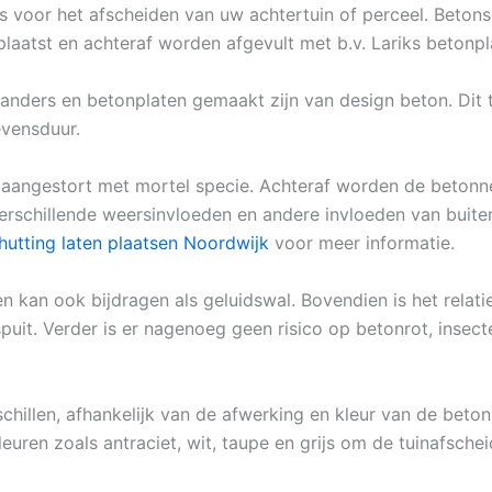
keus voor het afscheiden van uw achtertuin of perceel. Beto
aatst en achteraf worden afgevult met b.v. Lariks betonpl
anders en betonplaten gemaakt zijn van design beton. Dit
evensduur.
angestort met mortel specie. Achteraf worden de betonnen
erschillende weersinvloeden en andere invloeden van buiten
hutting laten plaatsen Noordwijk
voor meer informatie.
n kan ook bijdragen als geluidswal. Bovendien is het relat
it. Verder is er nagenoeg geen risico op betonrot, insect
chillen, afhankelijk van de afwerking en kleur van de beton
leuren zoals antraciet, wit, taupe en grijs om de tuinafschei