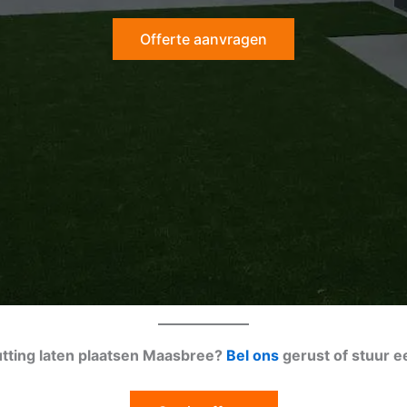
Offerte aanvragen
utting laten plaatsen Maasbree?
Bel ons
gerust of stuur 