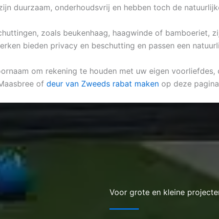
 zijn duurzaam, onderhoudsvrij en hebben toch de natuurlij
k schuttingen, zoals beukenhaag, haagwinde of bamboeriet, zi
erken bieden privacy en beschutting en passen een natuurli
voornaam om rekening te houden met uw eigen voorliefdes, de
 Maasbree of
deur van Zweeds rabat maken
op deze pagina
Voor grote en kleine projecte