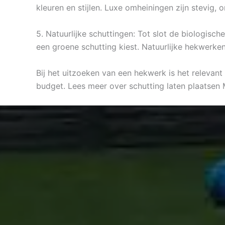
kleuren en stijlen. Luxe omheiningen zijn stevig
5. Natuurlijke schuttingen: Tot slot de biologisc
een groene schutting kiest. Natuurlijke hekwerken
Bij het uitzoeken van een hekwerk is het relevant
budget. Lees meer over schutting laten plaatsen