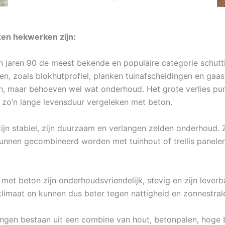
en hekwerken zijn:
gin jaren 90 de meest bekende en populaire categorie schut
en, zoals blokhutprofiel, planken tuinafscheidingen en ga
in, maar behoeven wel wat onderhoud. Het grote verlies pun
 zo’n lange levensduur vergeleken met beton.
n stabiel, zijn duurzaam en verlangen zelden onderhoud. Ze 
unnen gecombineerd worden met tuinhout of trellis panelen
et beton zijn onderhoudsvriendelijk, stevig en zijn leverba
klimaat en kunnen dus beter tegen nattigheid en zonnestral
ingen bestaan uit een combine van hout, betonpalen, hoge 