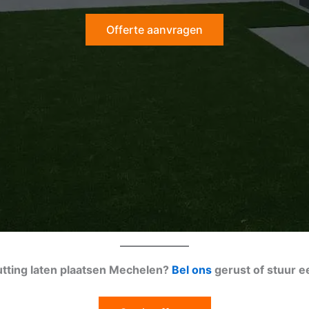
Offerte aanvragen
utting laten plaatsen Mechelen?
Bel ons
gerust of stuur 