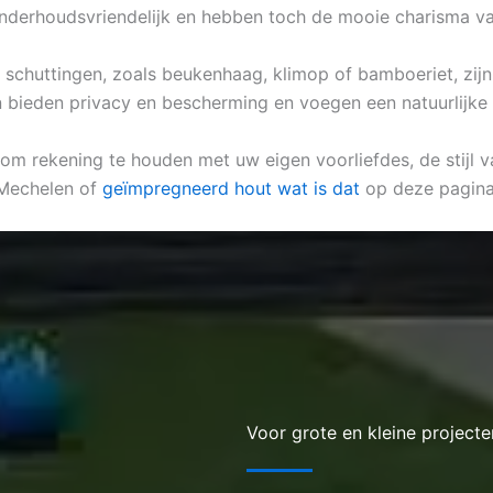
, onderhoudsvriendelijk en hebben toch de mooie charisma v
he schuttingen, zoals beukenhaag, klimop of bamboeriet, zijn
 bieden privacy en bescherming en voegen een natuurlijke u
 om rekening te houden met uw eigen voorliefdes, de stijl v
 Mechelen of
geïmpregneerd hout wat is dat
op deze pagina
Voor grote en kleine projecte