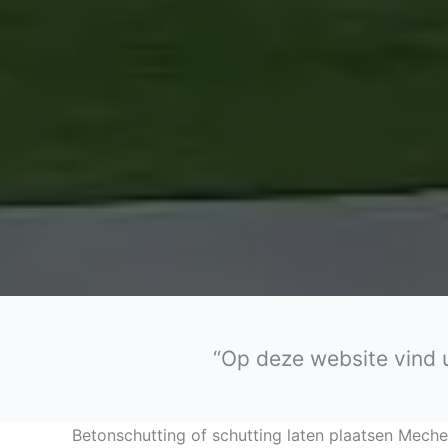
“Op deze website vind u
Betonschutting of schutting laten plaatsen Meche