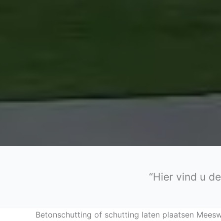
“Hier vind u d
Betonschutting of schutting laten plaatsen Meesw