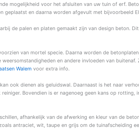
nde mogelijkheid voor het afsluiten van uw tuin of erf. Be
en geplaatst en daarna worden afgevult met bijvoorbeeld E
aarbij de palen en platen gemaakt zijn van design beton. D
oorzien van mortel specie. Daarna worden de betonplaten 
le weersomstandigheden en andere invloeden van buitenaf. Z
laatsen Walem
voor extra info.
 kan ook dienen als geluidswal. Daarnaast is het naar verh
einiger. Bovendien is er nagenoeg geen kans op rotting, i
schillen, afhankelijk van de afwerking en kleur van de beton
zoals antraciet, wit, taupe en grijs om de tuinafscheiding ee