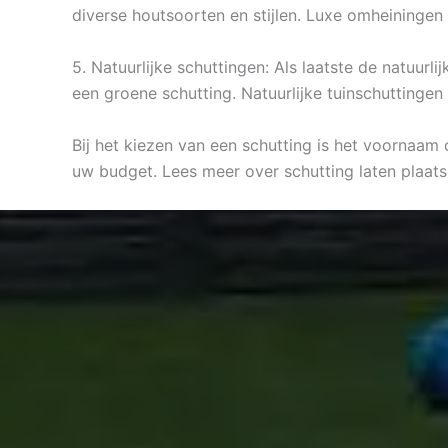
diverse houtsoorten en stijlen. Luxe omheiningen 
5. Natuurlijke schuttingen: Als laatste de natuur
een groene schutting. Natuurlijke tuinschuttingen
Bij het kiezen van een schutting is het voornaam
uw budget. Lees meer over schutting laten plaat