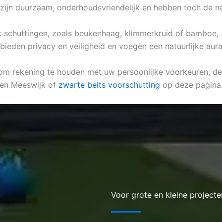
zijn duurzaam, onderhoudsvriendelijk en hebben toch de natu
lijk schuttingen, zoals beukenhaag, klimmerkruid of bamboe, 
 bieden privacy en veiligheid en voegen een natuurlijke aura
 om rekening te houden met uw persoonlijke voorkeuren, de 
sen Meeswijk of
zwarte beits voorschutting
op deze pagina
Voor grote en kleine projecte