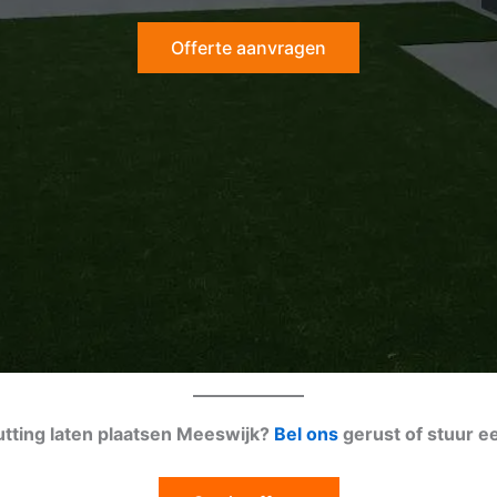
Offerte aanvragen
utting laten plaatsen Meeswijk?
Bel ons
gerust of stuur 