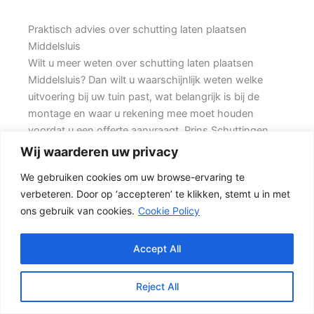
Praktisch advies over schutting laten plaatsen
Middelsluis
Wilt u meer weten over schutting laten plaatsen
Middelsluis? Dan wilt u waarschijnlijk weten welke
uitvoering bij uw tuin past, wat belangrijk is bij de
montage en waar u rekening mee moet houden
voordat u een offerte aanvraagt. Prins Schuttingen
helpt klanten met grote achtertuinen en denkt mee
Wij waarderen uw privacy
over een onderhoudsvriendelijke oplossing.
We gebruiken cookies om uw browse-ervaring te
verbeteren. Door op ‘accepteren’ te klikken, stemt u in met
Een goede schutting begint bij een duidelijke keuze.
ons gebruik van cookies.
Cookie Policy
Wilt u vooral privacy, dan is een dichte schutting
meestal de beste keuze. Daarbij spelen ook zaken
mee zoals windbelasting, hoogteverschillen,
Accept All
grondsoort, erfgrens en de bereikbaarheid van de
tuin.
Reject All