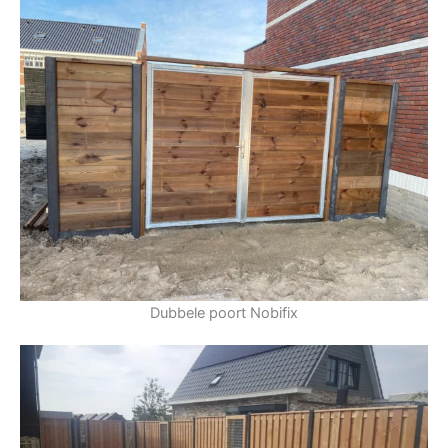
Dubbele poort Nobifix