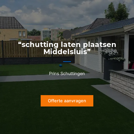
Ga
naar
de
inhoud
“schutting laten plaatsen
Middelsluis”
Prins Schuttingen
Offerte aanvragen