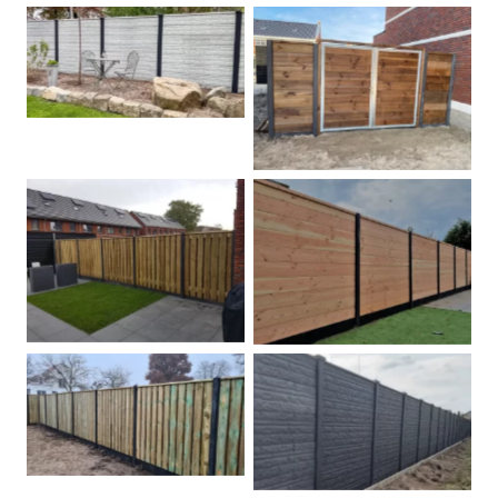
Betonschutting
Dubbele poort
Betonpalen schutting
Douglas
Hout beton schuttingen
Rots motief antraciet