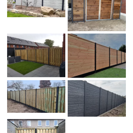
Betonschutting
Dubbele poort
Betonpalen schutting
Douglas
Hout beton schuttingen
Rots motief antraciet