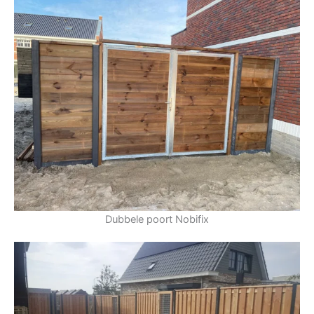
Dubbele poort Nobifix