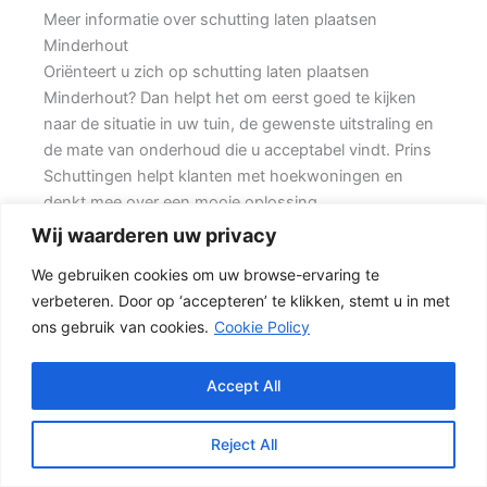
Meer informatie over schutting laten plaatsen
Minderhout
Oriënteert u zich op schutting laten plaatsen
Minderhout? Dan helpt het om eerst goed te kijken
naar de situatie in uw tuin, de gewenste uitstraling en
de mate van onderhoud die u acceptabel vindt. Prins
Schuttingen helpt klanten met hoekwoningen en
denkt mee over een mooie oplossing.
Wij waarderen uw privacy
Een nette tuinafscheiding vraagt om meer dan alleen
We gebruiken cookies om uw browse-ervaring te
een paar schermen en palen. Wilt u zo min mogelijk
verbeteren. Door op ‘accepteren’ te klikken, stemt u in met
onderhoud, dan is een betonschutting of hout-beton
ons gebruik van cookies.
Cookie Policy
combinatie vaak een slimme keuze. Daarbij spelen
ook zaken mee zoals windbelasting,
hoogteverschillen, grondsoort, erfgrens en de
Accept All
bereikbaarheid van de tuin.
Reject All
Schutting kiezen op basis van uitstraling en gebruik