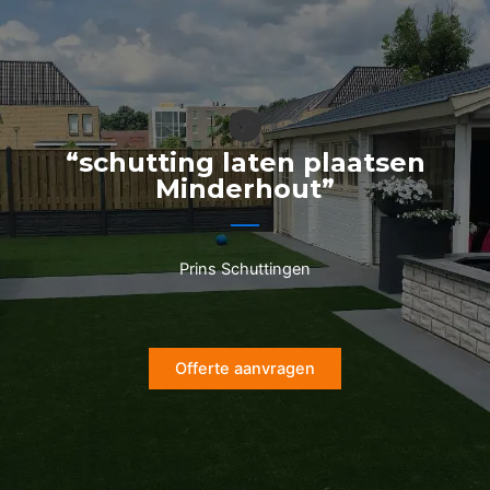
Ga
naar
de
inhoud
“schutting laten plaatsen
Minderhout”
Prins Schuttingen
Offerte aanvragen