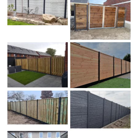
Betonschutting
Dubbele poort
Betonpalen schutting
Douglas
Hout beton schuttingen
Rots motief antraciet