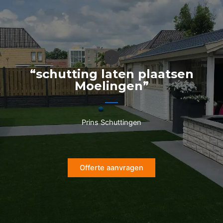
Ga
naar
de
inhoud
“schutting laten plaatsen
Moelingen”
Prins Schuttingen
Offerte aanvragen