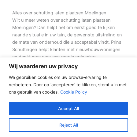
Alles over schutting laten plaatsen Moelingen
Wilt u meer weten over schutting laten plaatsen
Moelingen? Dan helpt het om eerst goed te kijken
naar de situatie in uw tuin, de gewenste uitstraling en
de mate van onderhoud die u acceptabel vindt. Prins
Schuttingen helpt klanten met nieuwbouwwoningen
en denkt mee over een mooie oplossing.
Wij waarderen uw privacy
De juiste erfafscheiding begint met een goed plan.
We gebruiken cookies om uw browse-ervaring te
Wilt u vooral privacy, dan is een dichte schutting
verbeteren. Door op ‘accepteren’ te klikken, stemt u in met
meestal de beste keuze. Ook de ondergrond, de
ons gebruik van cookies.
Cookie Policy
lengte van de schutting en de aanwezigheid van
poorten of hoeken hebben invloed op de beste
oplossing.
Accept All
Schutting kiezen op basis van uitstraling en gebruik
Reject All
Voor veel klanten is een hout-beton schutting de