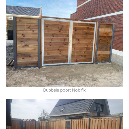
Dubbele poort Nobifix