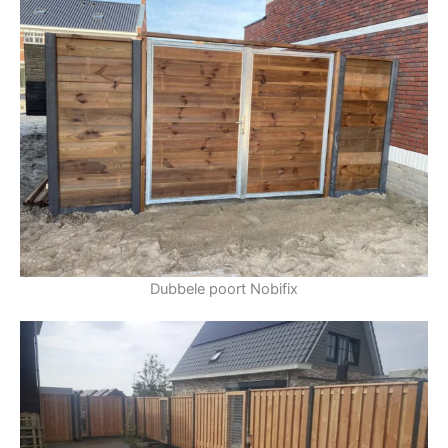
Dubbele poort Nobifix