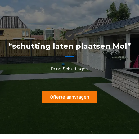
Ga
naar
de
inhoud
“schutting laten plaatsen Mol”
Prins Schuttingen
Offerte aanvragen