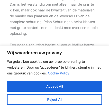
Dan is het verstandig om niet alleen naar de prijs te
kijken, maar ook naar de kwaliteit van de materialen,
de manier van plaatsen en de levensduur van de
complete schutting. Prins Schuttingen helpt klanten
met grote achtertuinen en denkt mee over een mooie
oplossing.
Een goede schutting begint bij een duidelijke keuze.
Wilt u vooral privacy, dan is een dichte schutting
Wij waarderen uw privacy
meestal de beste keuze. Ook de ondergrond, de
We gebruiken cookies om uw browse-ervaring te
lengte van de schutting en de aanwezigheid van
verbeteren. Door op ‘accepteren’ te klikken, stemt u in met
poorten of hoeken hebben invloed op de beste
ons gebruik van cookies.
Cookie Policy
oplossing.
De juiste keuze voor uw tuin
Accept All
In veel tuinen wordt gekozen voor een combinatie
van hout en beton. {Het beton zorgt voor een sterke
Reject All
basis, terwijl het tuinhout zorgen voor een natuurlijke