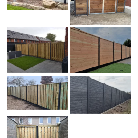
Dubbele poort
Betonpalen schutting
Douglas
Hout beton schuttingen
Rots motief antraciet