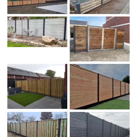
Betonschutting
Dubbele poort
Betonpalen schutting
Douglas
Hout beton schuttingen
Rots motief antraciet