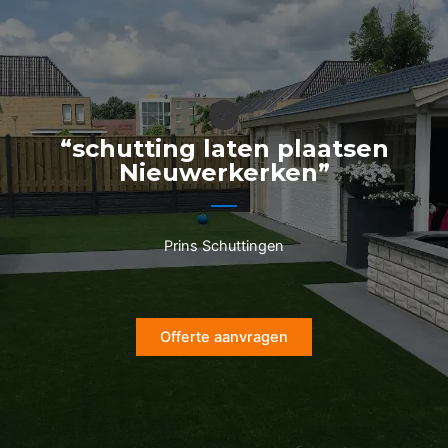
Ga
naar
de
inhoud
“schutting laten plaatsen
Nieuwerkerken”
Prins Schuttingen
Offerte aanvragen