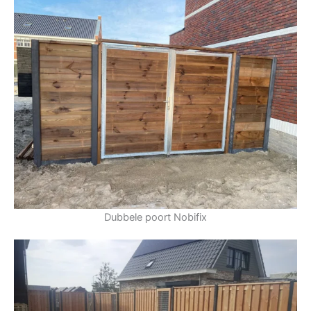
Dubbele poort Nobifix