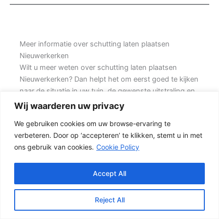
Meer informatie over schutting laten plaatsen
Nieuwerkerken
Wilt u meer weten over schutting laten plaatsen
Nieuwerkerken? Dan helpt het om eerst goed te kijken
naar de situatie in uw tuin, de gewenste uitstraling en
de mate van onderhoud die u acceptabel vindt. Prins
Wij waarderen uw privacy
Schuttingen helpt klanten met bestaande woningen
We gebruiken cookies om uw browse-ervaring te
en denkt mee over een duurzame oplossing.
verbeteren. Door op ‘accepteren’ te klikken, stemt u in met
ons gebruik van cookies.
Cookie Policy
Een nette tuinafscheiding vraagt om meer dan alleen
een paar schermen en palen. Wilt u zo min mogelijk
onderhoud, dan is een betonschutting of hout-beton
Accept All
combinatie vaak een slimme keuze. Daarbij spelen
ook zaken mee zoals windbelasting,
Reject All
hoogteverschillen, grondsoort, erfgrens en de