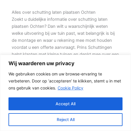
Alles over schutting laten plaatsen Ochten
Zoekt u duidelijke informatie over schutting laten
plaatsen Ochten? Dan wilt u waarschijnlijk weten
welke uitvoering bij uw tuin past, wat belangrijk is bij
de montage en waar u rekening mee moet houden
voordat u een offerte aanvraagt. Prins Schuttingen
helpt klanten met kleine tuinen en denkt mee over een
stevige oplossing.
Wij waarderen uw privacy
We gebruiken cookies om uw browse-ervaring te
Een nette tuinafscheiding vraagt om meer dan alleen
verbeteren. Door op ‘accepteren’ te klikken, stemt u in met
een paar schermen en palen. Wilt u zo min mogelijk
ons gebruik van cookies.
Cookie Policy
onderhoud, dan is een betonschutting of hout-beton
combinatie vaak een slimme keuze. Ook de
ondergrond, de lengte van de schutting en de
Accept All
aanwezigheid van poorten of hoeken hebben invloed
op de beste oplossing.
Reject All