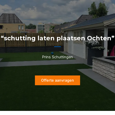
Ga
naar
de
inhoud
“schutting laten plaatsen Ochten”
Prins Schuttingen
Offerte aanvragen