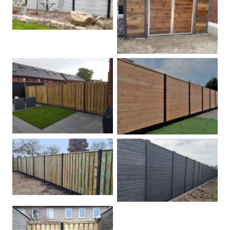
Betonschutting
Dubbele poort
Betonpalen schutting
Douglas
Hout beton schuttingen
Rots motief antraciet