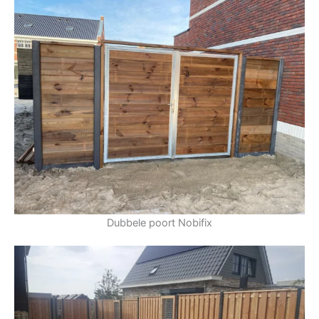
Dubbele poort Nobifix