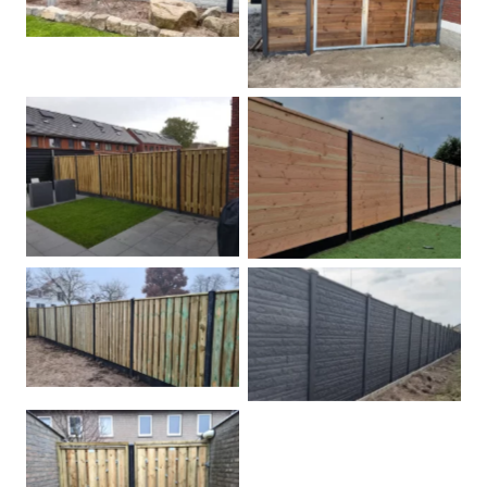
Dubbele poort
Betonpalen schutting
Douglas
Hout beton schuttingen
Rots motief antraciet