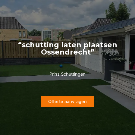
Ga
naar
de
inhoud
“schutting laten plaatsen
Ossendrecht”
Prins Schuttingen
Offerte aanvragen