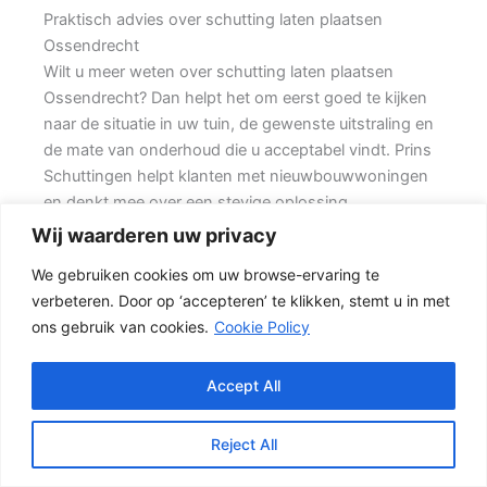
Praktisch advies over schutting laten plaatsen
Ossendrecht
Wilt u meer weten over schutting laten plaatsen
Ossendrecht? Dan helpt het om eerst goed te kijken
naar de situatie in uw tuin, de gewenste uitstraling en
de mate van onderhoud die u acceptabel vindt. Prins
Schuttingen helpt klanten met nieuwbouwwoningen
en denkt mee over een stevige oplossing.
Wij waarderen uw privacy
Een nette tuinafscheiding vraagt om meer dan alleen
We gebruiken cookies om uw browse-ervaring te
een paar schermen en palen. Wilt u zo min mogelijk
verbeteren. Door op ‘accepteren’ te klikken, stemt u in met
onderhoud, dan is een betonschutting of hout-beton
ons gebruik van cookies.
Cookie Policy
combinatie vaak een slimme keuze. Daarbij spelen
ook zaken mee zoals windbelasting,
hoogteverschillen, grondsoort, erfgrens en de
Accept All
bereikbaarheid van de tuin.
Reject All
Welke schutting past bij uw tuin?