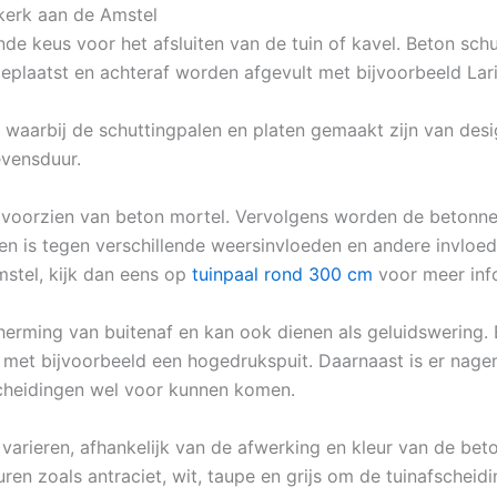
rkerk aan de Amstel
nde keus voor het afsluiten van de tuin of kavel. Beton sc
geplaatst en achteraf worden afgevult met bijvoorbeeld Lar
g waarbij de schuttingpalen en platen gemaakt zijn van de
evensduur.
voorzien van beton mortel. Vervolgens worden de betonnen
en is tegen verschillende weersinvloeden en andere invloede
mstel, kijk dan eens op
tuinpaal rond 300 cm
voor meer inf
herming van buitenaf en kan ook dienen als geluidswering.
met bijvoorbeeld een hogedrukspuit. Daarnaast is er nagen
scheidingen wel voor kunnen komen.
 varieren, afhankelijk van de afwerking en kleur van de bet
uren zoals antraciet, wit, taupe en grijs om de tuinafscheidi