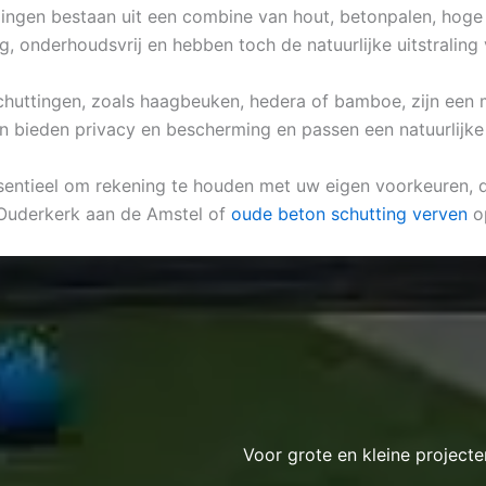
ingen bestaan uit een combine van hout, betonpalen, hoge b
ig, onderhoudsvrij en hebben toch de natuurlijke uitstraling
k schuttingen, zoals haagbeuken, hedera of bamboe, zijn een 
en bieden privacy en bescherming en passen een natuurlijke
ssentieel om rekening te houden met uw eigen voorkeuren, de 
 Ouderkerk aan de Amstel of
oude beton schutting verven
op
Voor grote en kleine projecte