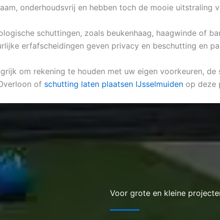
zaam, onderhoudsvrij en hebben toch de mooie uitstraling v
 biologische schuttingen, zoals beukenhaag, haagwinde of ba
urlijke erfafscheidingen geven privacy en beschutting en pa
angrijk om rekening te houden met uw eigen voorkeuren, de s
 Overloon of
schutting laten plaatsen IJsselmuiden
op deze 
Voor grote en kleine projecte