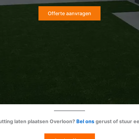
Offerte aanvragen
utting laten plaatsen Overloon?
Bel ons
gerust of stuur e