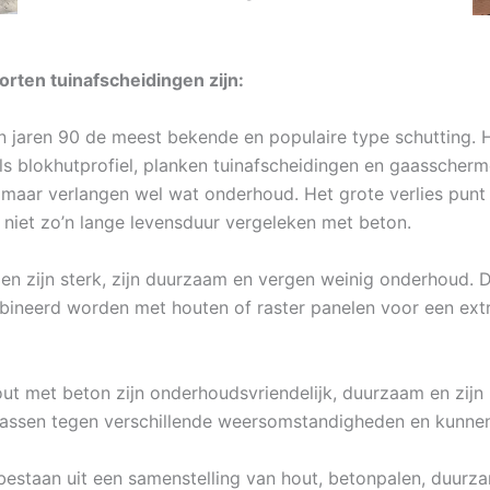
rten tuinafscheidingen zijn:
in jaren 90 de meest bekende en populaire type schutting. 
oals blokhutprofiel, planken tuinafscheidingen en gaassche
in, maar verlangen wel wat onderhoud. Het grote verlies pun
niet zo’n lange levensduur vergeleken met beton.
n zijn sterk, zijn duurzaam en vergen weinig onderhoud. De
ineerd worden met houten of raster panelen voor een extra
out met beton zijn onderhoudsvriendelijk, duurzaam en zijn
wassen tegen verschillende weersomstandigheden en kunnen
estaan uit een samenstelling van hout, betonpalen, duurza