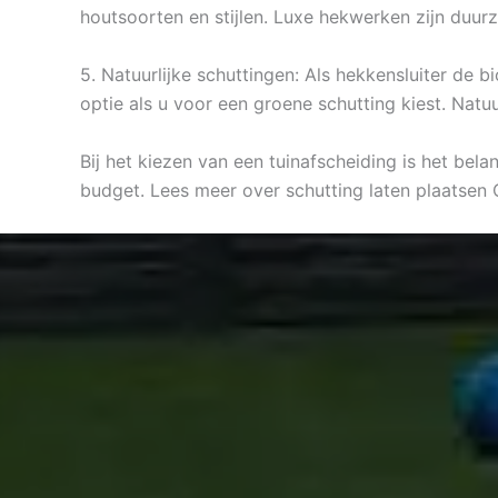
houtsoorten en stijlen. Luxe hekwerken zijn duur
5. Natuurlijke schuttingen: Als hekkensluiter de
optie als u voor een groene schutting kiest. Natu
Bij het kiezen van een tuinafscheiding is het bel
budget. Lees meer over schutting laten plaatsen