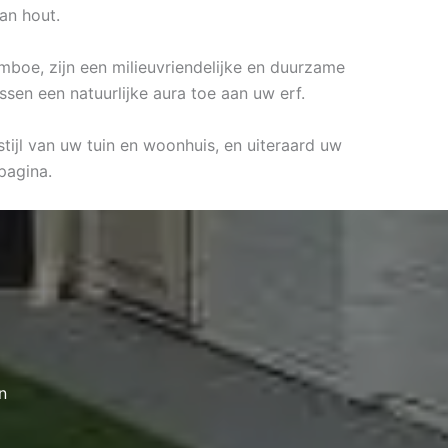
an hout.
mboe, zijn een milieuvriendelijke en duurzame
ssen een natuurlijke aura toe aan uw erf.
tijl van uw tuin en woonhuis, en uiteraard uw
pagina.
n