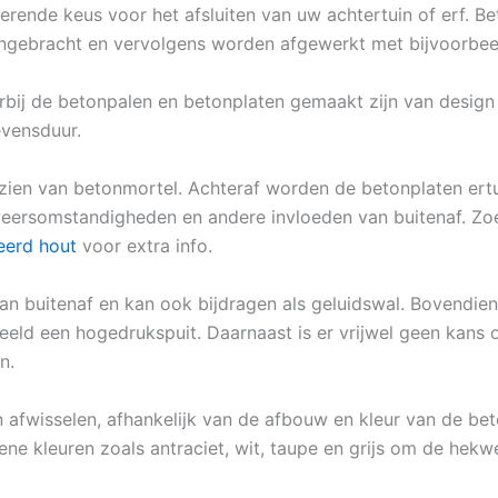
erende keus voor het afsluiten van uw achtertuin of erf. B
angebracht en vervolgens worden afgewerkt met bijvoorbeel
rbij de betonpalen en betonplaten gemaakt zijn van design
evensduur.
ien van betonmortel. Achteraf worden de betonplaten ertu
eersomstandigheden en andere invloeden van buitenaf. Zoek
eerd hout
voor extra info.
an buitenaf en kan ook bijdragen als geluidswal. Bovendien
eld een hogedrukspuit. Daarnaast is er vrijwel geen kans 
n.
n afwisselen, afhankelijk van de afbouw en kleur van de bet
ene kleuren zoals antraciet, wit, taupe en grijs om de hekwe