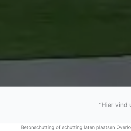
“Hier vind
Betonschutting of schutting laten plaatsen Overl