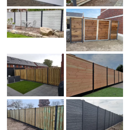
Betonschutting
Dubbele poort
Betonpalen schutting
Douglas
Hout beton schuttingen
Rots motief antraciet