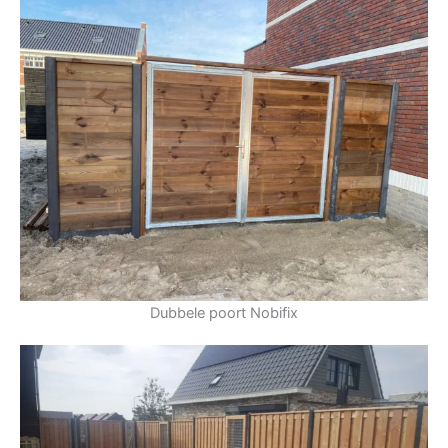
Dubbele poort Nobifix