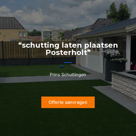
Ga
naar
de
inhoud
“schutting laten plaatsen
Posterholt”
Prins Schuttingen
Offerte aanvragen