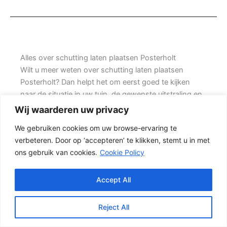
Alles over schutting laten plaatsen Posterholt
Wilt u meer weten over schutting laten plaatsen
Posterholt? Dan helpt het om eerst goed te kijken
naar de situatie in uw tuin, de gewenste uitstraling en
de mate van onderhoud die u acceptabel vindt. Prins
Wij waarderen uw privacy
Schuttingen helpt klanten met hoekwoningen en
We gebruiken cookies om uw browse-ervaring te
denkt mee over een mooie oplossing.
verbeteren. Door op ‘accepteren’ te klikken, stemt u in met
ons gebruik van cookies.
Cookie Policy
Een nette tuinafscheiding vraagt om meer dan alleen
een paar schermen en palen. Wilt u zo min mogelijk
onderhoud, dan is een betonschutting of hout-beton
Accept All
combinatie vaak een slimme keuze. Daarom is
persoonlijk advies vaak beter dan alleen online een
Reject All
standaardprijs bekijken.