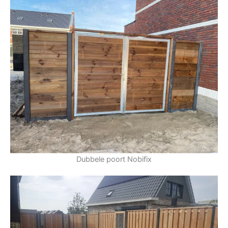
Dubbele poort Nobifix