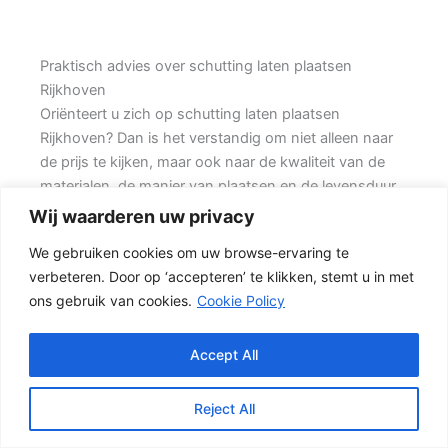
Praktisch advies over schutting laten plaatsen
Rijkhoven
Oriënteert u zich op schutting laten plaatsen
Rijkhoven? Dan is het verstandig om niet alleen naar
de prijs te kijken, maar ook naar de kwaliteit van de
materialen, de manier van plaatsen en de levensduur
van de complete schutting. Prins Schuttingen helpt
Wij waarderen uw privacy
klanten met grote achtertuinen en denkt mee over
We gebruiken cookies om uw browse-ervaring te
een duurzame oplossing.
verbeteren. Door op ‘accepteren’ te klikken, stemt u in met
ons gebruik van cookies.
Cookie Policy
De juiste erfafscheiding begint met een goed plan.
Wilt u vooral een luxe uitstraling, dan kan een hout-
beton schutting met hoge betonplaat of zwarte
Accept All
accenten goed passen. Daarom is persoonlijk advies
vaak beter dan alleen online een standaardprijs
Reject All
bekijken.