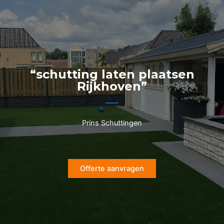
Ga
naar
de
inhoud
“schutting laten plaatsen
Rijkhoven”
Prins Schuttingen
Offerte aanvragen