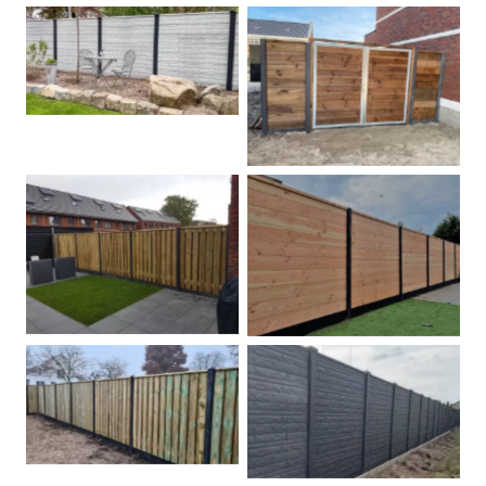
Betonschutting
Dubbele poort
Betonpalen schutting
Douglas
Hout beton schuttingen
Rots motief antraciet