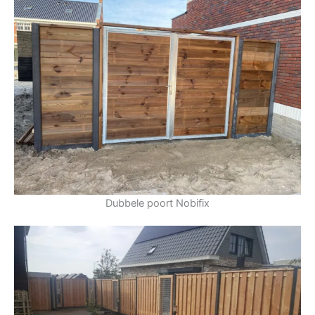
Dubbele poort Nobifix