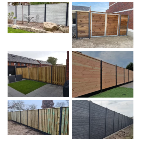
Betonschutting
Dubbele poort
Betonpalen schutting
Douglas
Hout beton schuttingen
Rots motief antraciet