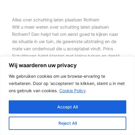
Alles over schutting laten plaatsen Rothem
Wilt u meer weten over schutting laten plaatsen
Rothem? Dan helpt het om eerst goed te kijken naar
de situatie in uw tuin, de gewenste uitstraling en de
mate van onderhoud die u acceptabel vindt. Prins
Schuttingen helpt klanten met kleine tuinen en denkt
mee over een mooie oplossing.
Wij waarderen uw privacy
We gebruiken cookies om uw browse-ervaring te
Een goede schutting begint bij een duidelijke keuze.
verbeteren. Door op ‘accepteren’ te klikken, stemt u in met
Wilt u vooral een luxe uitstraling, dan kan een hout-
ons gebruik van cookies.
Cookie Policy
beton schutting met hoge betonplaat of zwarte
accenten goed passen. Daarbij spelen ook zaken mee
zoals windbelasting, hoogteverschillen, grondsoort,
Accept All
erfgrens en de bereikbaarheid van de tuin.
Reject All
Schutting kiezen op basis van uitstraling en gebruik