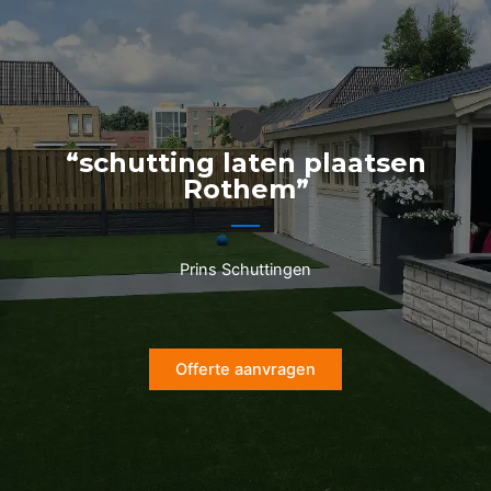
Ga
naar
de
inhoud
“schutting laten plaatsen
Rothem”
Prins Schuttingen
Offerte aanvragen