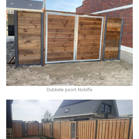
Dubbele poort Nobifix