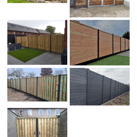
Betonpalen schutting
Douglas
Hout beton schuttingen
Rots motief antraciet
Tuindeur grenen