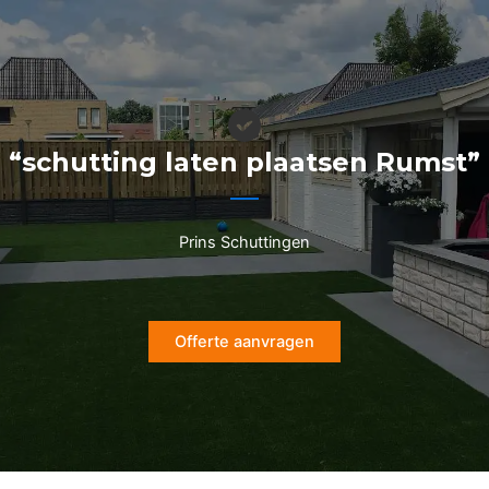
Ga
naar
de
inhoud
“schutting laten plaatsen Rumst”
Prins Schuttingen
Offerte aanvragen