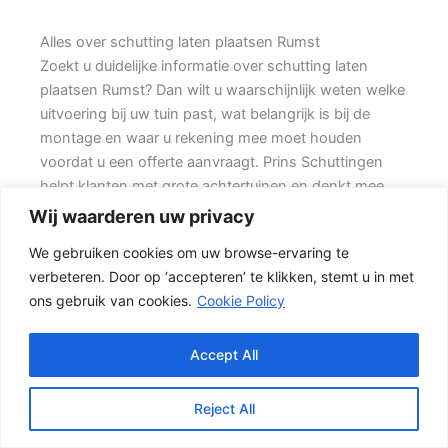
Alles over schutting laten plaatsen Rumst
Zoekt u duidelijke informatie over schutting laten
plaatsen Rumst? Dan wilt u waarschijnlijk weten welke
uitvoering bij uw tuin past, wat belangrijk is bij de
montage en waar u rekening mee moet houden
voordat u een offerte aanvraagt. Prins Schuttingen
helpt klanten met grote achtertuinen en denkt mee
over een stevige oplossing.
Wij waarderen uw privacy
We gebruiken cookies om uw browse-ervaring te
Een nette tuinafscheiding vraagt om meer dan alleen
verbeteren. Door op ‘accepteren’ te klikken, stemt u in met
een paar schermen en palen. Wilt u vooral een luxe
ons gebruik van cookies.
Cookie Policy
uitstraling, dan kan een hout-beton schutting met
hoge betonplaat of zwarte accenten goed passen.
Daarom is persoonlijk advies vaak beter dan alleen
Accept All
online een standaardprijs bekijken.
Reject All
Schutting kiezen op basis van uitstraling en gebruik