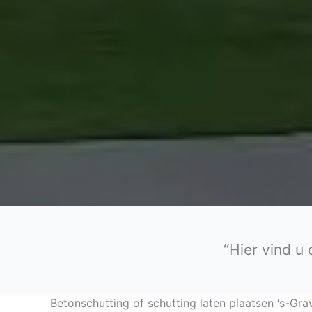
“Hier vind u
Betonschutting of schutting laten plaatsen ‘s-Gr