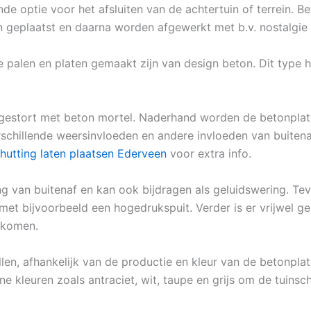
de optie voor het afsluiten van de achtertuin of terrein. 
n geplaatst en daarna worden afgewerkt met b.v. nostalgie
e palen en platen gemaakt zijn van design beton. Dit typ
gestort met beton mortel. Naderhand worden de betonplate
rschillende weersinvloeden en andere invloeden van buitenaf
hutting laten plaatsen Ederveen
voor extra info.
 van buitenaf en kan ook bijdragen als geluidswering. Teve
et bijvoorbeeld een hogedrukspuit. Verder is er vrijwel ge
rkomen.
llen, afhankelijk van de productie en kleur van de betonplat
e kleuren zoals antraciet, wit, taupe en grijs om de tuinsc