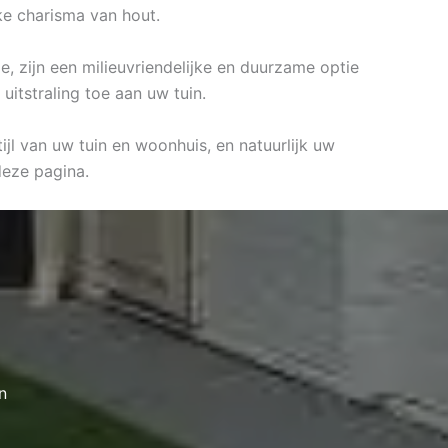
jke charisma van hout.
e, zijn een milieuvriendelijke en duurzame optie
itstraling toe aan uw tuin.
jl van uw tuin en woonhuis, en natuurlijk uw
eze pagina.
n