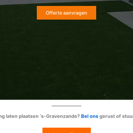
Offerte aanvragen
ing laten plaatsen ‘s-Gravenzande?
Bel ons
gerust of stu