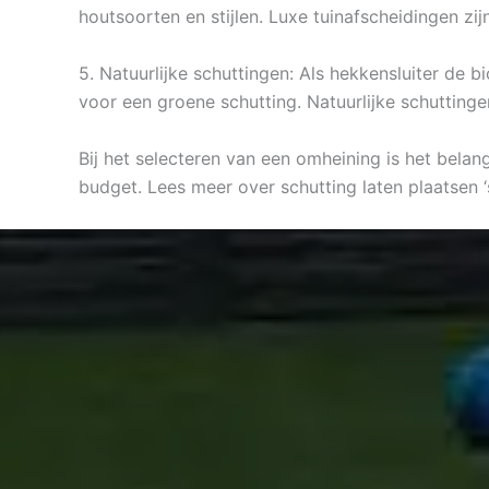
houtsoorten en stijlen. Luxe tuinafscheidingen zi
5. Natuurlijke schuttingen: Als hekkensluiter de 
voor een groene schutting. Natuurlijke schuttinge
Bij het selecteren van een omheining is het belan
budget. Lees meer over schutting laten plaatsen