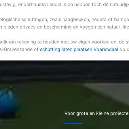
jn stevig, onderhoudsvriendelijk en hebben toch de natuurli
biologische schuttingen, zoals haagbeuken, hedera of bambo
n bieden privacy en bescherming en voegen een natuurlijke u
grijk om rekening te houden met uw eigen voorkeuren, de sti
 ‘s-Gravenzande of
schutting laten plaatsen Voerendaal
op d
Voor grote en kleine projecte