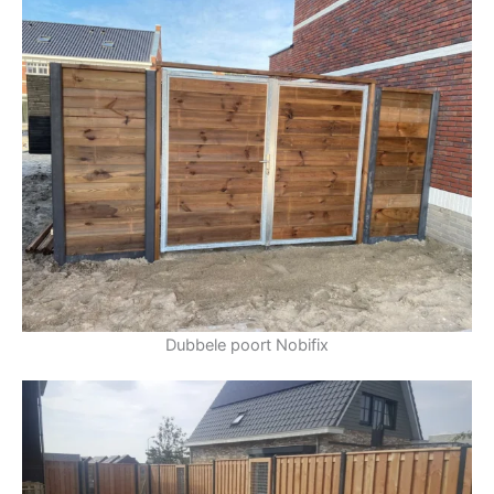
Dubbele poort Nobifix