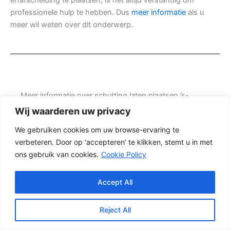
professionele hulp te hebben. Dus
meer informatie
als u
meer wil weten over dit onderwerp.
Meer informatie over schutting laten plaatsen ’s-
Hertogenbosch
Wij waarderen uw privacy
Zoekt u duidelijke informatie over schutting laten
We gebruiken cookies om uw browse-ervaring te
plaatsen ’s-Hertogenbosch? Dan is het verstandig om
verbeteren. Door op ‘accepteren’ te klikken, stemt u in met
niet alleen naar de prijs te kijken, maar ook naar de
ons gebruik van cookies.
Cookie Policy
kwaliteit van de materialen, de manier van plaatsen en
de levensduur van de complete schutting. Prins
Schuttingen helpt klanten met nieuwbouwwoningen
Accept All
en denkt mee over een mooie oplossing.
Reject All
De juiste erfafscheiding begint met een goed plan.