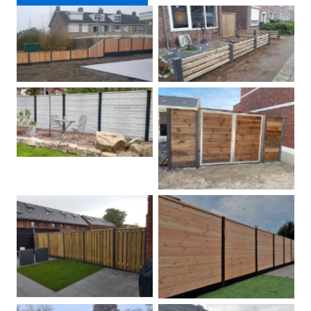
Douglas schutting
Tuinhek voortuin
Betonschutting
Dubbele poort
Betonpalen schutting
Douglas