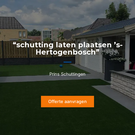
Ga
naar
de
inhoud
“schutting laten plaatsen ’s-
Hertogenbosch”
Prins Schuttingen
Offerte aanvragen