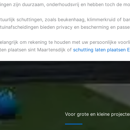
ingen zijn duurzaam, onderhoudsvrij en hebben toch de moo
natuurlijk schuttingen, zoals beukenhaag, klimmerkruid of b
e tuinafscheidingen bieden privacy en bescherming en passen 
belangrijk om rekening te houden met uw persoonlijke voorli
ten plaatsen sint Maartensdijk of
schutting laten plaatsen 
Voor grote en kleine projecte