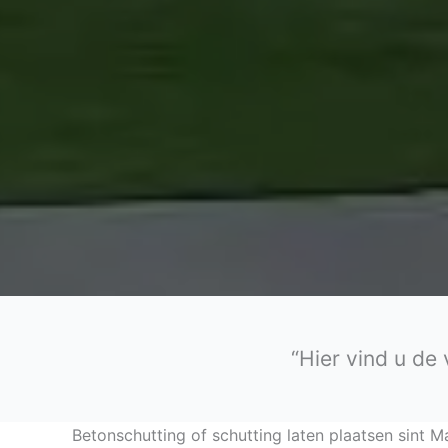
“Hier vind u de
Betonschutting of schutting laten plaatsen sint M