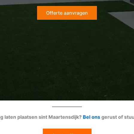
Offerte aanvragen
ng laten plaatsen sint Maartensdijk?
Bel ons
gerust of stu