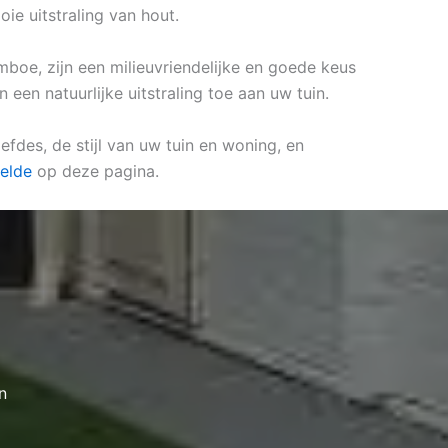
ie uitstraling van hout.
amboe, zijn een milieuvriendelijke en goede keus
een natuurlijke uitstraling toe aan uw tuin.
efdes, de stijl van uw tuin en woning, en
Eelde
op deze pagina.
n