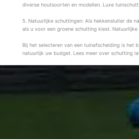
diverse houtsoorten en modellen. Luxe tuinschutt
5. Natuurlijke schuttingen: Als hekkensluiter de 
als u voor een groene schutting kiest. Natuurlijk
Bij het selecteren van een tuinafscheiding is het 
natuurlijk uw budget. Lees meer over schutting la