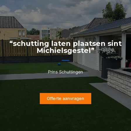
Ga
naar
de
inhoud
“schutting laten plaatsen sint
Michielsgestel”
Prins Schuttingen
Offerte aanvragen