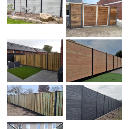
Betonschutting
Dubbele poort
Betonpalen schutting
Douglas
Hout beton schuttingen
Rots motief antraciet