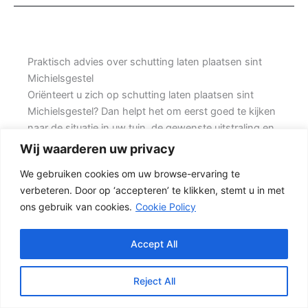
Praktisch advies over schutting laten plaatsen sint
Michielsgestel
Oriënteert u zich op schutting laten plaatsen sint
Michielsgestel? Dan helpt het om eerst goed te kijken
naar de situatie in uw tuin, de gewenste uitstraling en
de mate van onderhoud die u acceptabel vindt. Prins
Wij waarderen uw privacy
Schuttingen helpt klanten met hoekwoningen en
We gebruiken cookies om uw browse-ervaring te
denkt mee over een onderhoudsvriendelijke
verbeteren. Door op ‘accepteren’ te klikken, stemt u in met
oplossing.
ons gebruik van cookies.
Cookie Policy
De juiste erfafscheiding begint met een goed plan.
Wilt u vooral privacy, dan is een dichte schutting
Accept All
meestal de beste keuze. Daarbij spelen ook zaken
mee zoals windbelasting, hoogteverschillen,
Reject All
grondsoort, erfgrens en de bereikbaarheid van de