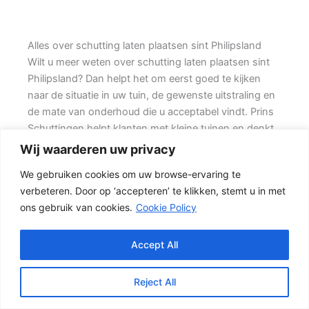
Alles over schutting laten plaatsen sint Philipsland
Wilt u meer weten over schutting laten plaatsen sint
Philipsland? Dan helpt het om eerst goed te kijken
naar de situatie in uw tuin, de gewenste uitstraling en
de mate van onderhoud die u acceptabel vindt. Prins
Schuttingen helpt klanten met kleine tuinen en denkt
mee over een duurzame oplossing.
Wij waarderen uw privacy
We gebruiken cookies om uw browse-ervaring te
De juiste erfafscheiding begint met een goed plan.
verbeteren. Door op ‘accepteren’ te klikken, stemt u in met
Wilt u zo min mogelijk onderhoud, dan is een
ons gebruik van cookies.
Cookie Policy
betonschutting of hout-beton combinatie vaak een
slimme keuze. Ook de ondergrond, de lengte van de
schutting en de aanwezigheid van poorten of hoeken
Accept All
hebben invloed op de beste oplossing.
Reject All
Schutting kiezen op basis van uitstraling en gebruik