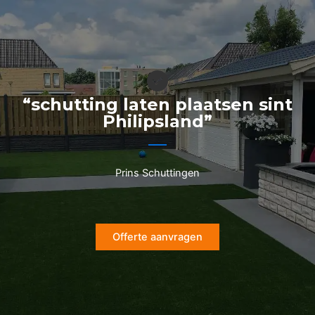
Ga
naar
de
inhoud
“schutting laten plaatsen sint
Philipsland”
Prins Schuttingen
Offerte aanvragen