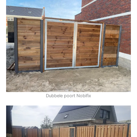
Dubbele poort Nobifix