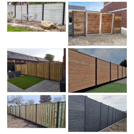
Betonschutting
Dubbele poort
Betonpalen schutting
Douglas
Hout beton schuttingen
Rots motief antraciet