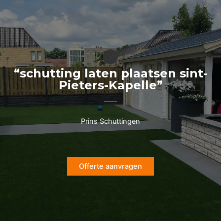
Ga
naar
de
inhoud
“schutting laten plaatsen sint-
Pieters-Kapelle”
Prins Schuttingen
Offerte aanvragen