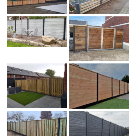
Betonschutting
Dubbele poort
Betonpalen schutting
Douglas
Hout beton schuttingen
Rots motief antraciet