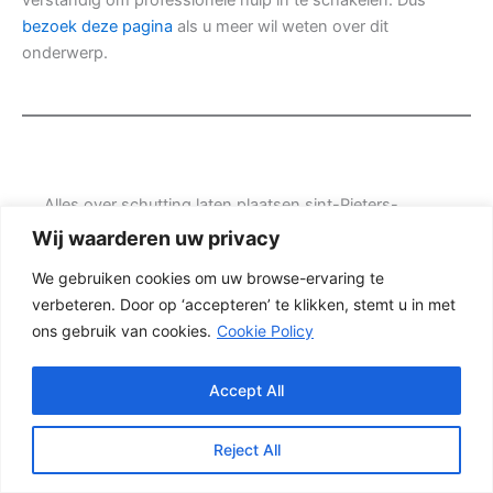
bezoek deze pagina
als u meer wil weten over dit
onderwerp.
Alles over schutting laten plaatsen sint-Pieters-
Kapelle
Wij waarderen uw privacy
Wilt u meer weten over schutting laten plaatsen sint-
We gebruiken cookies om uw browse-ervaring te
Pieters-Kapelle? Dan helpt het om eerst goed te kijken
verbeteren. Door op ‘accepteren’ te klikken, stemt u in met
naar de situatie in uw tuin, de gewenste uitstraling en
ons gebruik van cookies.
Cookie Policy
de mate van onderhoud die u acceptabel vindt. Prins
Schuttingen helpt klanten met grote achtertuinen en
denkt mee over een mooie oplossing.
Accept All
Een nette tuinafscheiding vraagt om meer dan alleen
Reject All
een paar schermen en palen. Wilt u vooral een luxe