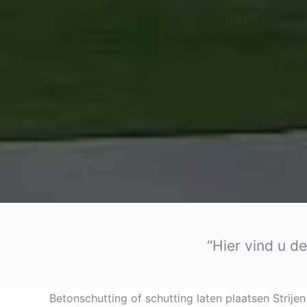
“Hier vind u d
Betonschutting of schutting laten plaatsen Strijen