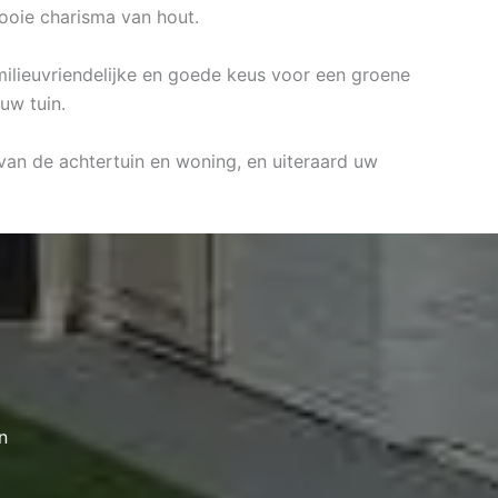
ooie charisma van hout.
 milieuvriendelijke en goede keus voor een groene
uw tuin.
 van de achtertuin en woning, en uiteraard uw
n