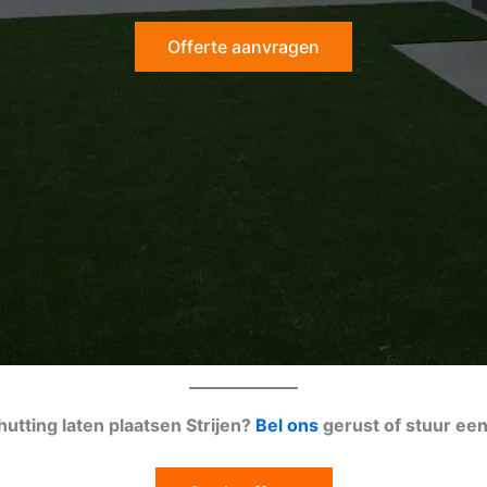
Offerte aanvragen
utting laten plaatsen Strijen?
Bel ons
gerust of stuur ee