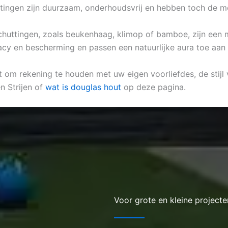
tingen zijn duurzaam, onderhoudsvrij en hebben toch de m
k schuttingen, zoals beukenhaag, klimop of bamboe, zijn een
vacy en bescherming en passen een natuurlijke aura toe aan 
ant om rekening te houden met uw eigen voorliefdes, de stijl
n Strijen of
wat is douglas hout
op deze pagina.
Voor grote en kleine projecte