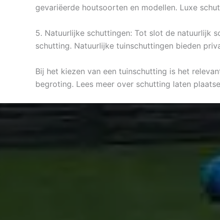
gevariëerde houtsoorten en modellen. Luxe schut
5. Natuurlijke schuttingen: Tot slot de natuurlij
schutting. Natuurlijke tuinschuttingen bieden pri
Bij het kiezen van een tuinschutting is het relev
begroting. Lees meer over schutting laten plaatse