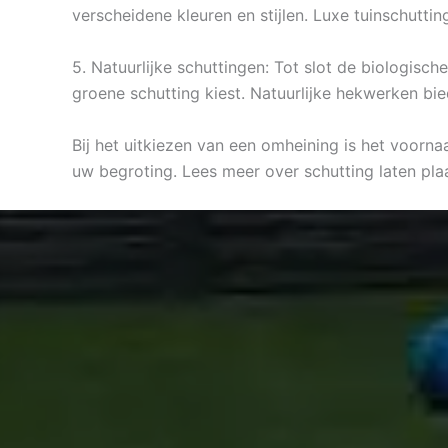
verscheidene kleuren en stijlen. Luxe tuinschutt
5. Natuurlijke schuttingen: Tot slot de biologisc
groene schutting kiest. Natuurlijke hekwerken bie
Bij het uitkiezen van een omheining is het voorna
uw begroting. Lees meer over schutting laten pla