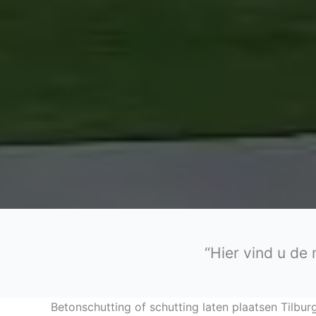
“Hier vind u de
Betonschutting of schutting laten plaatsen Tilbur