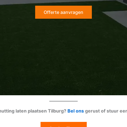
Offerte aanvragen
hutting laten plaatsen Tilburg?
Bel ons
gerust of stuur ee