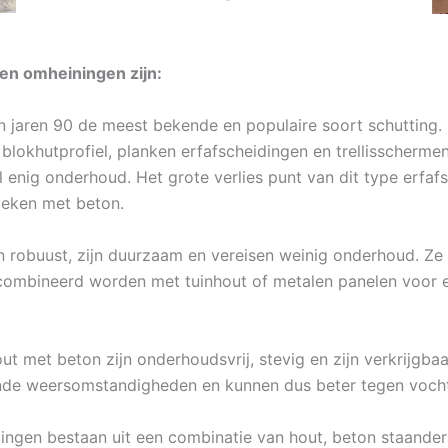
en omheiningen zijn:
in jaren 90 de meest bekende en populaire soort schutting.
s blokhutprofiel, planken erfafscheidingen en trellisscherm
 enig onderhoud. Het grote verlies punt van dit type erfaf
leken met beton.
 robuust, zijn duurzaam en vereisen weinig onderhoud. Ze z
combineerd worden met tuinhout of metalen panelen voor ee
t met beton zijn onderhoudsvrij, stevig en zijn verkrijgbaar
ende weersomstandigheden en kunnen dus beter tegen vocht
dingen bestaan uit een combinatie van hout, beton staanders