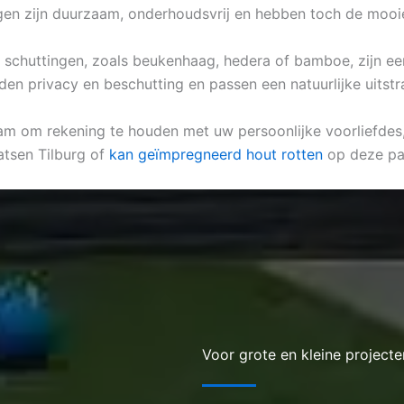
ingen zijn duurzaam, onderhoudsvrij en hebben toch de mooi
he schuttingen, zoals beukenhaag, hedera of bamboe, zijn ee
den privacy en beschutting en passen een natuurlijke uitstra
am om rekening te houden met uw persoonlijke voorliefdes, d
atsen Tilburg of
kan geïmpregneerd hout rotten
op deze pa
Voor grote en kleine projecte